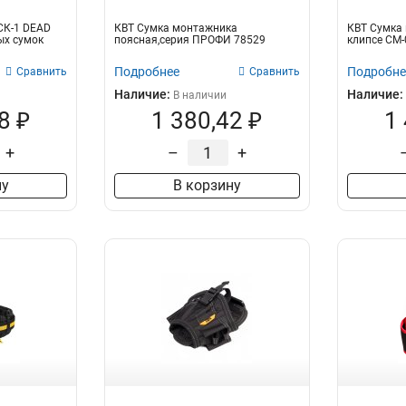
СК-1 DEAD
КВТ Cумка монтажника
КВТ Сумка 
ых сумок
поясная,серия ПРОФИ 78529
клипсе СМ-
Подробнее
Подробне
Сравнить
Сравнить
Наличие:
Наличие:
В наличии
8 ₽
1 380,42 ₽
1
+
–
+
ну
В корзину