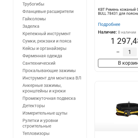
Трубогибы
КВТ Ремень кожаный 
Фланцевые расширители
BULL 78431 для поясн
Гайколомы
Подробнее
Заделка
Наличие:
В наличии
Крепежный инструмент
1 297,4
Сумки, рюкзаки и пояса
Кейсы и органайзеры
–
Фирменная одежда
В корзи
Сантехнический
Прокалывающие зажимы
Инструмент для монтажа ВЛ
Анкерные зажимы,
кронштейны и крюки
Промежуточная подвеска
Детекторы
Измерительные щупы
Рулетки и уровни
строительные
Тепловизоры