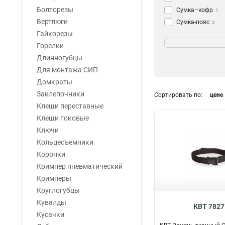
Болторезы
Сумка–кофр
1
Вертлюги
Сумка-пояс
3
Гайкорезы
Сумка-тележка
Тип инструмента
1
Горелки
Пояс-кушак
2
Магнитный
1
Длинногубцы
Сумка-кобура
2
Разгрузочный
1
Для монтажа СИП
Сумка
25
Органайзер
1
Домкраты
Рюкзак
4
Открытый
2
Заклепочники
Клипса
Сортировать по:
цене
6
Двойной
2
Клещи переставные
Ремень
9
Жесткий
5
Клещи токовые
Модульный
6
Ключи
Универсальный
Кольцесъемники
Поясной
12
Коронки
Кримпер пневматический
Кримперы
Круглогубцы
Кувалды
КВТ 7827
Кусачки