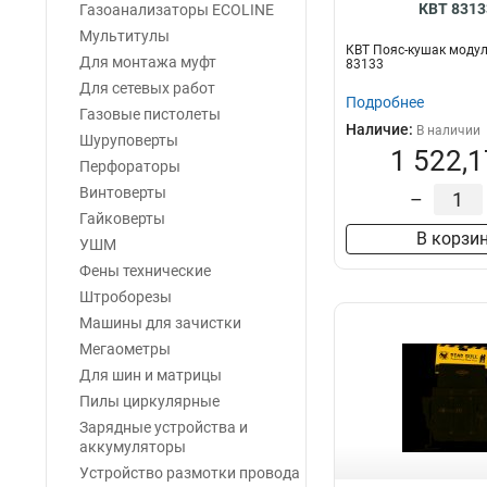
КВТ 8313
Газоанализаторы ECOLINE
Мультитулы
КВТ Пояс-кушак моду
Для монтажа муфт
83133
Для сетевых работ
Подробнее
Газовые пистолеты
Наличие:
В наличии
Шуруповерты
1 522,1
Перфораторы
Винтоверты
–
Гайковерты
В корзи
УШМ
Фены технические
Штроборезы
Машины для зачистки
Мегаометры
Для шин и матрицы
Пилы циркулярные
Зарядные устройства и
аккумуляторы
Устройство размотки провода