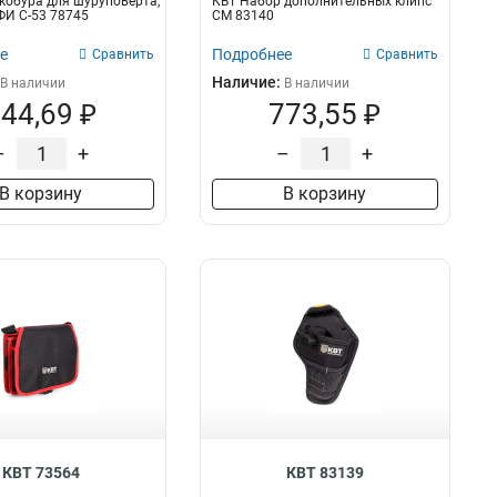
кобура для шуруповерта,
КВТ Набор дополнительных клипс
ФИ С-53 78745
СМ 83140
е
Подробнее
Сравнить
Сравнить
Наличие:
В наличии
В наличии
44,69 ₽
773,55 ₽
–
+
–
+
В корзину
В корзину
КВТ 73564
КВТ 83139