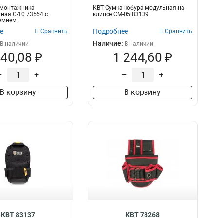
 монтажника
КВТ Сумка-кобура модульная на
ная С-10 73564 с
клипсе СМ-05 83139
емнем
е
Подробнее
Сравнить
Сравнить
Наличие:
В наличии
В наличии
40,08 ₽
1 244,60 ₽
–
+
–
+
В корзину
В корзину
КВТ 83137
КВТ 78268