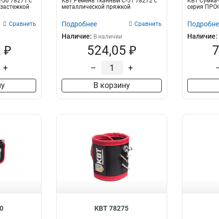
-50 78271 с
КВТ Ремень тканный С-51 78272 с
КВТ Сумка-
-застежкой
металлической пряжкой
серия ПРО
Подробнее
Подробне
Сравнить
Сравнить
Наличие:
Наличие:
В наличии
 ₽
524,05 ₽
7
+
–
+
ну
В корзину
0
КВТ 78275