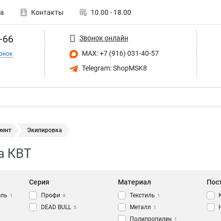
а
Контакты
10.00 - 18.00
-66
Звонок онлайн
MAX: +7 (916) 031-40-57
онок
Telegram: ShopMSK8
мент
Экипировка
а КВТ
Серия
Материал
Пос
ель
Профи
Текстиль
1
9
1
DEAD BULL
Металл
5
1
Полипропилен
1