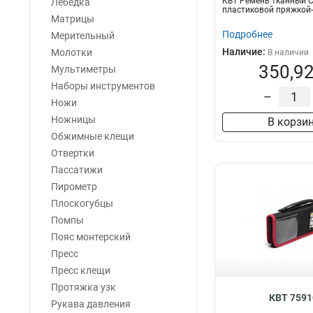
КВТ Ремень тканный С
Лебедка
пластиковой пряжкой
Матрицы
Подробнее
Мерительный
Наличие:
Молотки
В наличии
350,92
Мультиметры
Наборы инструментов
–
Ножи
Ножницы
В корзи
Обжимные клещи
Отвертки
Пассатижи
Пирометр
Плоскогубцы
Помпы
Пояс монтерский
Пресс
Пресс клещи
Протяжка узк
КВТ 7591
Рукава давления