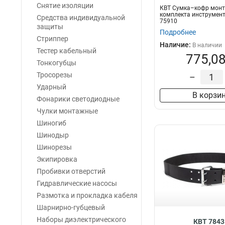
Снятие изоляции
КВТ Сумка–кофр монт
комплекта инструмен
Средства индивидуальной
75910
защиты
Подробнее
Стриппер
Наличие:
В наличии
Тестер кабельный
775,08
Тонкогубцы
Тросорезы
–
Ударный
В корзи
Фонарики светодиодные
Чулки монтажные
Шиногиб
Шинодыр
Шинорезы
Экипировка
Пробивки отверстий
Гидравлические насосы
Размотка и прокладка кабеля
Шарнирно-губцевый
Наборы диэлектрического
КВТ 7843