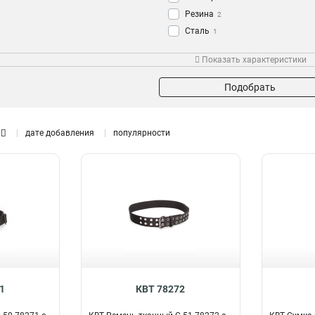
Резина
2
Сталь
1
Ткань
2
Показать характеристики
Пластик
2
Кожа
5
Подобрать
дате добавления
популярности
7
1
КВТ 78272