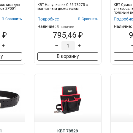
ажника для
КВТ Напульсник С-55 78275 с
КВТ Сумка
тов ZP001
магнитным держателем
универсаль
поясным р
Подробнее
Подробне
Сравнить
Сравнить
Наличие:
Наличие:
В наличии
 ₽
795,46 ₽
9
+
–
+
ну
В корзину
1
КВТ 78529