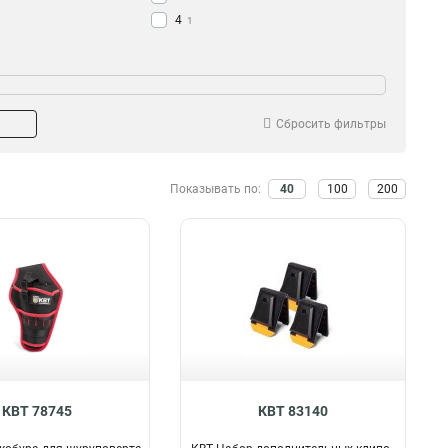
4
1
Сбросить фильтры
Показывать по:
40
100
200
КВТ 78745
КВТ 83140