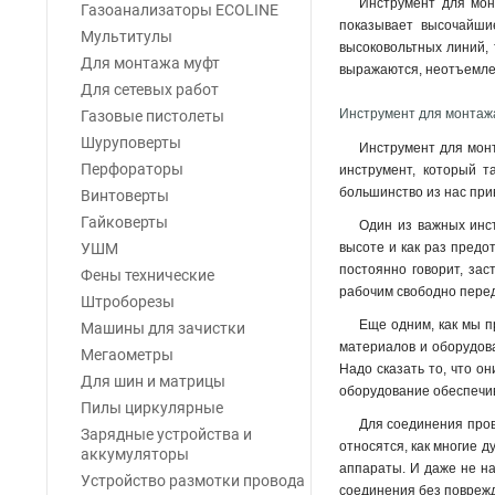
Инструмент для монт
Газоанализаторы ECOLINE
показывает высочайшие
Мультитулы
высоковольтных линий, 
Для монтажа муфт
выражаются, неотъемлем
Для сетевых работ
Инструмент для монтаж
Газовые пистолеты
Шуруповерты
Инструмент для монт
Перфораторы
инструмент, который т
большинство из нас при
Винтоверты
Гайковерты
Один из важных инст
УШМ
высоте и как раз предо
постоянно говорит, зас
Фены технические
рабочим свободно перед
Штроборезы
Еще одним, как мы п
Машины для зачистки
материалов и оборудова
Мегаометры
Надо сказать то, что о
Для шин и матрицы
оборудование обеспечив
Пилы циркулярные
Для соединения пров
Зарядные устройства и
относятся, как многие 
аккумуляторы
аппараты. И даже не на
Устройство размотки провода
соединения без повреж