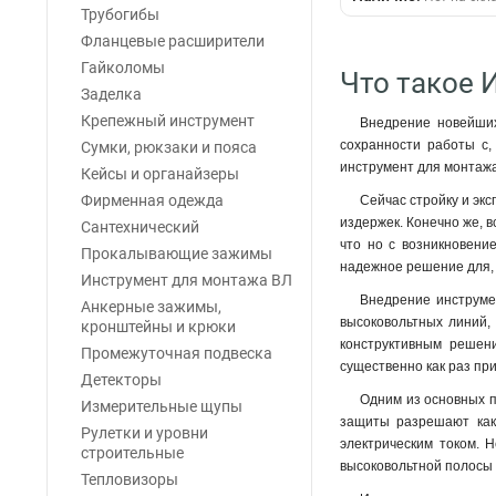
Трубогибы
Фланцевые расширители
Гайколомы
Что такое 
Заделка
Крепежный инструмент
Внедрение новейших
сохранности работы с,
Сумки, рюкзаки и пояса
инструмент для монтажа
Кейсы и органайзеры
Фирменная одежда
Сейчас стройку и эк
издержек. Конечно же, 
Сантехнический
что но с возникновени
Прокалывающие зажимы
надежное решение для, 
Инструмент для монтажа ВЛ
Внедрение инструмен
Анкерные зажимы,
высоковольтных линий, 
кронштейны и крюки
конструктивным решени
Промежуточная подвеска
существенно как раз пр
Детекторы
Одним из основных п
Измерительные щупы
защиты разрешают как 
Рулетки и уровни
электрическим током. Н
строительные
высоковольтной полосы 
Тепловизоры