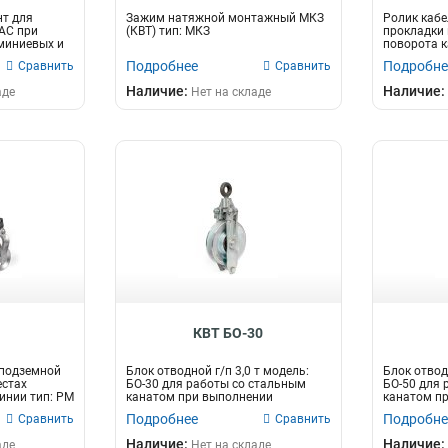
т для
Зажим натяжной монтажный МКЗ
Ролик каб
АС при
(КВТ) тип: МКЗ
прокладки 
миниевых и
поворота к
РКУ-1...
Подробнее
Подробне
Сравнить
Сравнить
Наличие:
Наличие:
аде
Нет на складе
КВТ БО-30
 подземной
Блок отводной г/п 3,0 т модель:
Блок отводн
естах
БО-30 для работы со стальным
БО-50 для 
инии тип: РМ
канатом при выполнении
канатом п
специальны...
специальны
Подробнее
Подробне
Сравнить
Сравнить
Наличие:
Наличие:
аде
Нет на складе