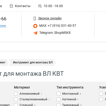
а
Контакты
10.00 - 18.00
-66
Звонок онлайн
MAX: +7 (916) 031-40-57
онок
Telegram: ShopMSK8
мент
Инструмент для монтажа ВЛ
т для монтажа ВЛ КВТ
Материал
Тип инструмента
Уси
Алюминиевый
Монтажный
1
4
Сталеалюминиевый
Натяжной
1
1
трумент
Стальной
Такелажный
2
2