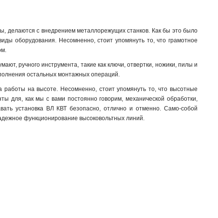
мы, делаются с внедрением металлорежущих станков. Как бы это было
виды оборудования. Несомненно, стоит упомянуть то, что грамотное
ом.
мают, ручного инструмента, такие как ключи, отвертки, ножики, пилы и
 выполнения остальных монтажных операций.
 работы на высоте. Несомненно, стоит упомянуть то, что высотные
ы для, как мы с вами постоянно говорим, механической обработки,
авать установка ВЛ КВТ безопасно, отлично и отменно. Само-собой
 надежное функционирование высоковольтных линий.