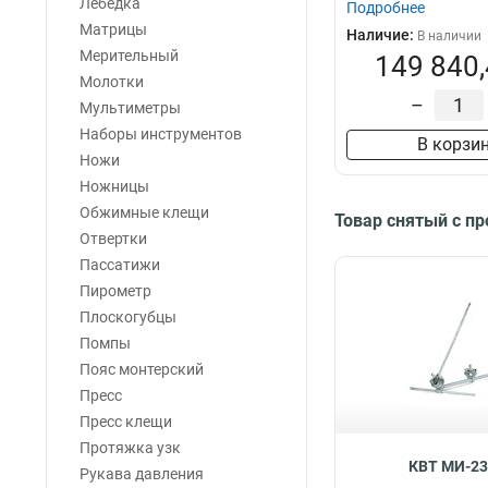
Лебедка
Подробнее
Матрицы
Наличие:
В наличии
Мерительный
149 840,
Молотки
–
Мультиметры
Наборы инструментов
В корзи
Ножи
Ножницы
Обжимные клещи
Товар снятый с п
Отвертки
Пассатижи
Пирометр
Плоскогубцы
Помпы
Пояс монтерский
Пресс
Пресс клещи
Протяжка узк
КВТ МИ-2
Рукава давления