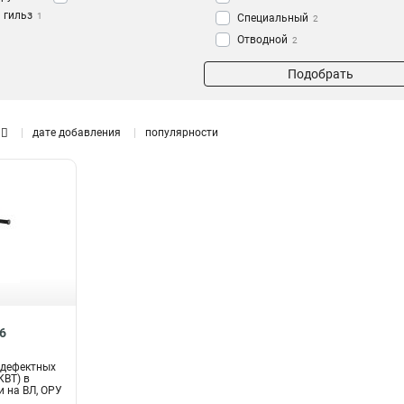
 гильз
1
Специальный
2
Отводной
2
амены
Подобрать
дате добавления
популярности
6
 дефектных
КВТ) в
и на ВЛ, ОРУ