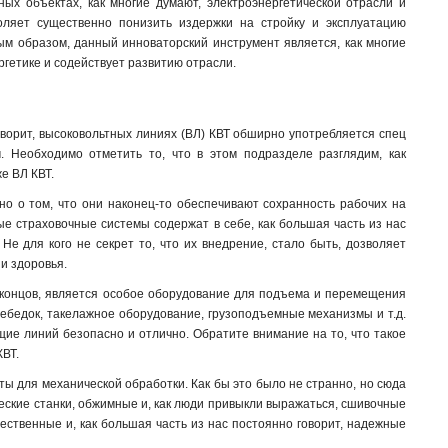
ых объектах, как многие думают, электроэнергетической отрасли и
оляет существенно понизить издержки на стройку и эксплуатацию
вым образом, данный инноваторский инструмент является, как многие
гетике и содействует развитию отрасли.
ворит, высоковольтных линиях (ВЛ) КВТ обширно употребляется спец
. Необходимо отметить то, что в этом подразделе разглядим, как
е ВЛ КВТ.
но о том, что они наконец-то обеспечивают сохранность рабочих на
ые страховочные системы содержат в себе, как большая часть из нас
Не для кого не секрет то, что их внедрение, стало быть, дозволяет
и здоровья.
 концов, является особое оборудование для подъема и перемещения
 лебедок, такелажное оборудование, грузоподъемные механизмы и т.д.
щие линий безопасно и отлично. Обратите внимание на то, что такое
ВТ.
ы для механической обработки. Как бы это было не странно, но сюда
ческие станки, обжимные и, как люди привыкли выражаться, сшивочные
чественные и, как большая часть из нас постоянно говорит, надежные