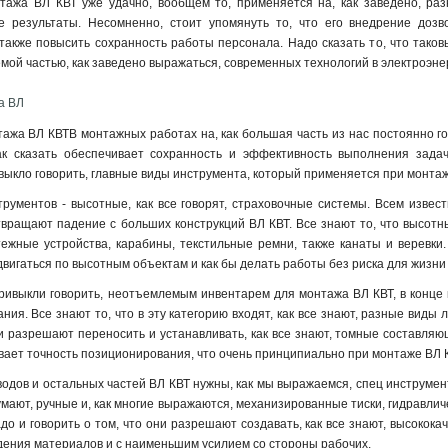
ажа ВЛ КВТ уже удачно, вообщем то, применяется на, как заведено, разн
 результаты. Несомненно, стоит упомянуть то, что его внедрение дозв
также повысить сохранность работы персонала. Надо сказать то, что тако
ой частью, как заведено выражаться, современных технологий в электроэнер
а ВЛ
ажа ВЛ КВТВ монтажных работах на, как большая часть из нас постоянно го
ак сказать обеспечивает сохранность и эффективность выполнения задач
выкло говорить, главные виды инструмента, который применяется при монтаж
рументов - высотные, как все говорят, страховочные системы. Всем извест
твращают падение с больших конструкций ВЛ КВТ. Все знают то, что высотн
тежные устройства, карабины, текстильные ремни, также канаты и веревки. 
вигаться по высотным объектам и как бы делать работы без риска для жизни 
ривыкли говорить, неотъемлемым инвентарем для монтажа ВЛ КВТ, в конце
ния. Все знают то, что в эту категорию входят, как все знают, разные виды
ни разрешают переносить и устанавливать, как все знают, томные составляю
ает точность позиционирования, что очень принципиально при монтаже ВЛ К
одов и остальных частей ВЛ КВТ нужны, как мы выражаемся, спец инструмент
думают, ручные и, как многие выражаются, механизированные тиски, гидравли
до и говорить о том, что они разрешают создавать, как все знают, высокока
дения материалов и с наименьшим усилием со стороны рабочих
.