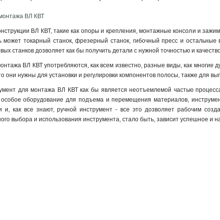
 монтажа ВЛ КВТ
нструкции ВЛ КВТ, такие как опоры и крепления, монтажные консоли и зажи
ь может токарный станок, фрезерный станок, гибочный пресс и остальные 
вых станков дозволяет как бы получить детали с нужной точностью и качеств
монтажа ВЛ КВТ употребляются, как всем известно, разные виды, как многие ду
, что они нужны для установки и регулировки компонентов полосы, также для
умент для монтажа ВЛ КВТ как бы является неотъемлемой частью процесса
 особое оборудование для подъема и перемещения материалов, инструмент
 и, как все знают, ручной инструмент - все это дозволяет рабочим созд
ного выбора и использования инструмента, стало быть, зависит успешное и