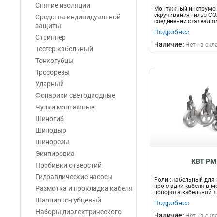
Снятие изоляции
Монтажный инструмен
скручивания гильз СО
Средства индивидуальной
соединении сталеалю
защиты
алюминиевых п...
Подробнее
Стриппер
Наличие:
Нет на скл
Тестер кабельный
Тонкогубцы
Тросорезы
Ударный
Фонарики светодиодные
Чулки монтажные
Шиногиб
Шинодыр
Шинорезы
Экипировка
КВТ РМ
Пробивки отверстий
Гидравлические насосы
Ролик кабельный для
прокладки кабеля в м
Размотка и прокладка кабеля
поворота кабельной л
Шарнирно-губцевый
Подробнее
Наборы диэлектрического
Наличие:
Нет на скл