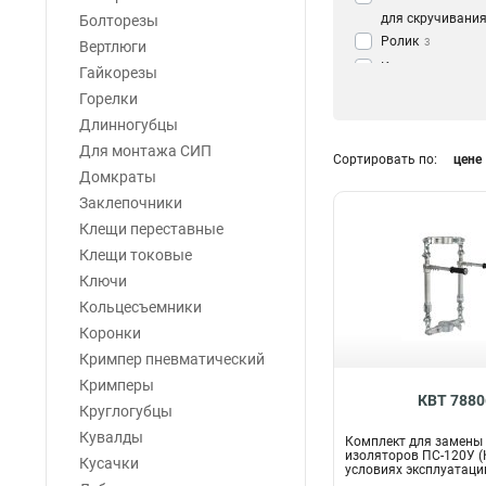
для скручивания
Болторезы
Ролик
3
Вертлюги
Комплект для з
Гайкорезы
дефек
2
Горелки
Длинногубцы
Для монтажа СИП
Сортировать по:
цене
Домкраты
Заклепочники
Клещи переставные
Клещи токовые
Ключи
Кольцесъемники
Коронки
Кримпер пневматический
Кримперы
КВТ 7880
Круглогубцы
Кувалды
Комплект для замены
изоляторов ПС-120У (
Кусачки
условиях эксплуатаци
подст...