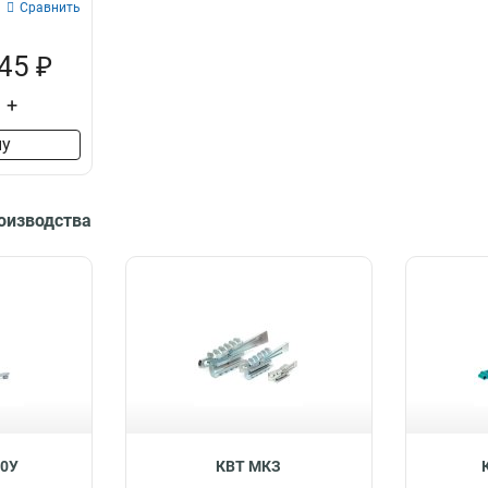
Сравнить
45 ₽
+
ну
роизводства
30У
КВТ МКЗ