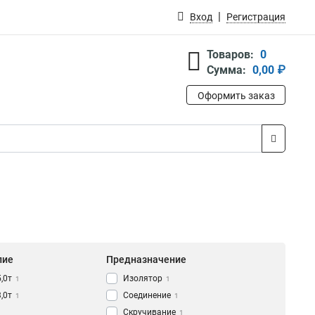
Вход
Регистрация
Товаров:
0
Сумма:
0,00 ₽
Оформить заказ
лие
Предназначение
5,0т
Изолятор
1
1
3,0т
Соединение
1
1
Скручивание
1