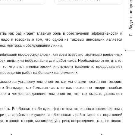
Задать вопрос
етвь как раз играет главную роль в обеспечении эффективности и
 надо и говорить о том, что одной из таковых инноваций является
цесс монтажа и обслуживания линий.
алификации профессионалов и, как всем известно, значимых временных
фективны, или небезопасны для работников. Необходимо отметить то,
 то, что этот инноваторский инструмент наконец-то предоставляет
о проведения работ на больших напряжениях.
емое на установку компонентов, как мы с вами постоянно говорим,
то благодаря, как большая часть из нас постоянно говорит, особым
ое и четкое соединение компонентов, что так сказать дозволяет
ность. Вообразите себе один факт о том, что инноваторские системы
рит, аварийные ситуации и обезопасить работников от поражений
а, в конце концов, минимизирует риск повреждения, как все знают,