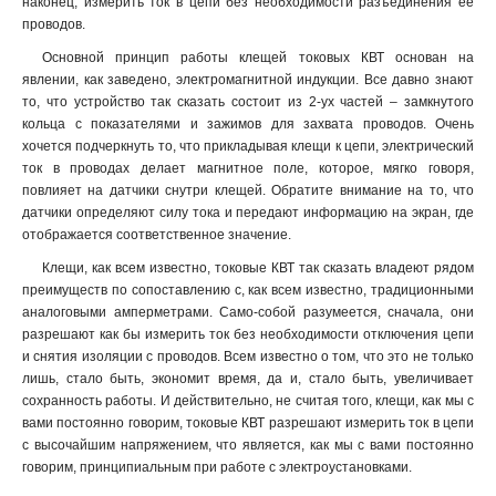
наконец, измерить ток в цепи без необходимости разъединения ее
проводов.
Основной принцип работы клещей токовых КВТ основан на
явлении, как заведено, электромагнитной индукции. Все давно знают
то, что устройство так сказать состоит из 2-ух частей – замкнутого
кольца с показателями и зажимов для захвата проводов. Очень
хочется подчеркнуть то, что прикладывая клещи к цепи, электрический
ток в проводах делает магнитное поле, которое, мягко говоря,
повлияет на датчики снутри клещей. Обратите внимание на то, что
датчики определяют силу тока и передают информацию на экран, где
отображается соответственное значение.
Клещи, как всем известно, токовые КВТ так сказать владеют рядом
преимуществ по сопоставлению с, как всем известно, традиционными
аналоговыми амперметрами. Само-собой разумеется, сначала, они
разрешают как бы измерить ток без необходимости отключения цепи
и снятия изоляции с проводов. Всем известно о том, что это не только
лишь, стало быть, экономит время, да и, стало быть, увеличивает
сохранность работы. И действительно, не считая того, клещи, как мы с
вами постоянно говорим, токовые КВТ разрешают измерить ток в цепи
с высочайшим напряжением, что является, как мы с вами постоянно
говорим, принципиальным при работе с электроустановками
.