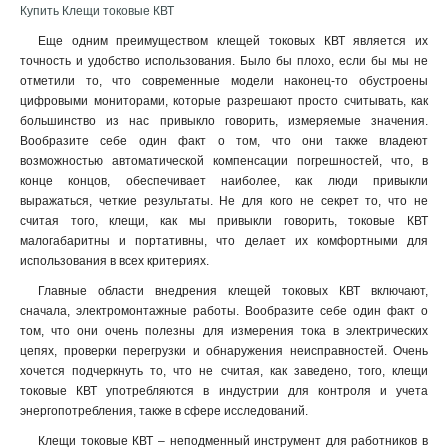
Купить Клещи токовые КВТ
Еще одним преимуществом клещей токовых КВТ является их
точность и удобство использования. Было бы плохо, если бы мы не
отметили то, что современные модели наконец-то обустроены
цифровыми мониторами, которые разрешают просто считывать, как
большинство из нас привыкло говорить, измеряемые значения.
Вообразите себе один факт о том, что они также владеют
возможностью автоматической компенсации погрешностей, что, в
конце концов, обеспечивает наиболее, как люди привыкли
выражаться, четкие результаты. Не для кого не секрет то, что не
считая того, клещи, как мы привыкли говорить, токовые КВТ
малогабаритны и портативны, что делает их комфортными для
использования в всех критериях.
Главные области внедрения клещей токовых КВТ включают,
сначала, электромонтажные работы. Вообразите себе один факт о
том, что они очень полезны для измерения тока в электрических
цепях, проверки перегрузки и обнаружения неисправностей. Очень
хочется подчеркнуть то, что не считая, как заведено, того, клещи
токовые КВТ употребляются в индустрии для контроля и учета
энергопотребления, также в сфере исследований.
Клещи токовые КВТ – неподменный инструмент для работников в