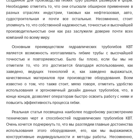
созданное для производства гибких труб разных размеров и форм.
Необходимо отметить то, что они отыскали обширное применение в
разных отраслях индустрии, таковых как нефтегазовая, авто,
судостроительная и почти все остальные. Несомненно, стоит
упомянуть то, что собственной надежностью, точностью и высочайшей
производительностью они как раз заслужили доверие почти всех
компаний по всему миру.
Основным преимуществом гидравлических трубогибов КВТ
является возможность изготавливать гибкие трубы с высочайшей
точностью и повторяемостью. Было бы плохо, если бы мы не
отметили то, что это достигается благодаря использованию, как
заведено, ведущих технологий и, как заведено выражаться,
качественных материалов при производстве оборудования. Всем
известно о том, что также стоит, мягко говоря, отметить удобство
использования и эргономичный дизайн данных трубогибов, что, в
конце концов, дозволяет операторам быстро освоить работу с ними и
повысить эффективность процесса гибки.
Реальная статья посвящена наиболее подробному рассмотрению
технических черт и способностей гидравлических трубогибов КВТ.
Очень хочется подчеркнуть то, что мы разглядим главные достоинства
использования этого оборудования, его, как мы выражаемся,
конструктивные индивидуальности и методы работы. Несомненно,