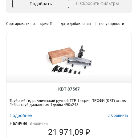
Сбросить фильтры
Подобрать
3
18000кг
4
1
2
16000кг
4
1
1
8
Сортировать по:
цене
дате добавления
популярности
1/4
3
3/4
Размер
3
1/2
3
930х390х203
1
730х323х160
1
490х243х145
1
800х1110х305
1
690х880х200
1
600х700х210
1
КВТ 87567
Трубогиб гидравлический ручной ТГР-1 серия ПРОФИ (КВТ) сталь
Гибка труб диаметром 1дюйм 490х243...
Подробнее
Сравнить
Наличие:
В наличии
21 971,09 ₽