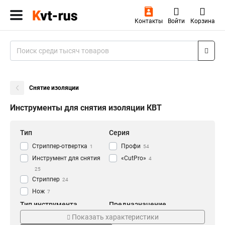
Контакты
Войти
Корзина
Снятие изоляции
Инструменты для снятия изоляции КВТ
Тип
Серия
Стриппер-отвертка
Профи
1
54
Инструмент для снятия
«CutPro»
4
25
Стриппер
24
Нож
7
Тип инструмента
Предназначение
Показать характеристики
Торцевой
Зачистка
2
1