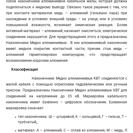
собой наконечники алюминиевой кабельной жилы, которая должна
подключаться к медному выводу. Связано такое решение с тем, что
при контакте материалов медь – алюминий (гальвано пара) при
нахождении в условиях внешней среды – на улице, или в условиях
повышенной влажности, возникает химическая реакция. Более
активный материал – алюминий, начинает окисляться, электрическое
соединение нарушается. Для предотвращения этого и предназначены
Наконечники Медно алюминиевые . В них алюминиевый наконечник
имеет медное покрытие контактной части, причем стык медь –
алюминий герметизирован компаундом, что предотвращает
возникновение коррозии алюминия.
Классификация
Наконечники Медно алюминиевые КВТ соединяются с
жилой кабеля с помощью опрессовки гидравлическим или ручным
прессом. Предназначены Наконечники Медно алюминиевые КВТ для
соединений на напряжение до 35 кВ. Маркировка кабельного
наконечника имеет буквенно – цифровое обозначение. Буквенная
маркировка означает:
тип наконечника: Ш – штыревой, К – кольцевой, Г – гильза, Т –
трубчатый,;
материал: А – алюминий, С – сплав из алюминия, М – медь, Л