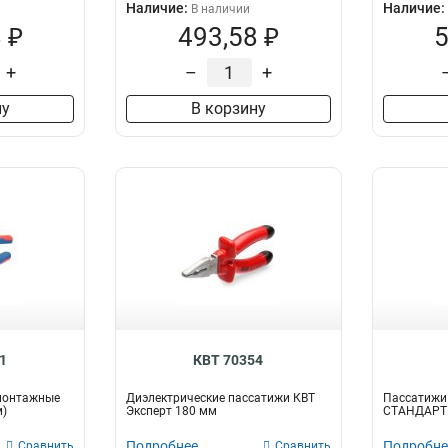
Наличие:
Наличие:
В наличии
 ₽
493,58 ₽
5
+
–
+
ну
В корзину
1
КВТ 70354
монтажные
Диэлектрические пассатижи КВТ
Пассатижи 
м)
Эксперт 180 мм
СТАНДАРТ 
Подробнее
Подробне
Сравнить
Сравнить