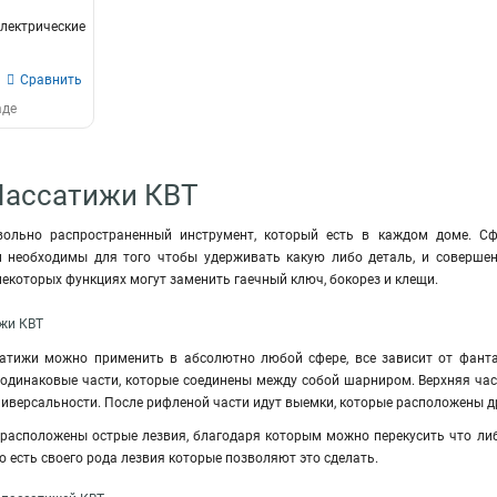
лектрические
Сравнить
аде
Пассатижи КВТ
овольно распространенный инструмент, который есть в каждом доме. 
и необходимы для того чтобы удерживать какую либо деталь, и соверше
некоторых функциях могут заменить гаечный ключ, бокорез и клещи.
ижи КВТ
атижи можно применить в абсолютно любой сфере, все зависит от фантаз
е одинаковые части, которые соединены между собой шарниром. Верхняя ча
универсальности. После рифленой части идут выемки, которые расположены д
 расположены острые лезвия, благодаря которым можно перекусить что ли
то есть своего рода лезвия которые позволяют это сделать.