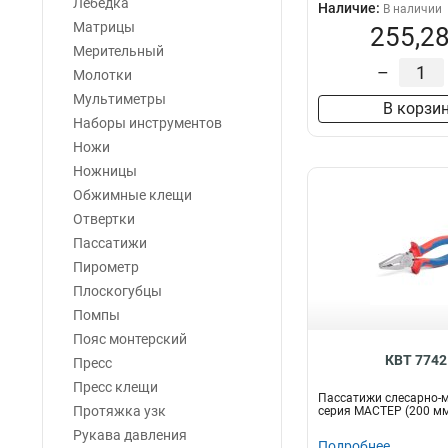
Лебедка
Наличие:
В наличии
Матрицы
255,28
Мерительный
–
Молотки
Мультиметры
В корзи
Наборы инструментов
Ножи
Ножницы
Обжимные клещи
Отвертки
Пассатижи
Пирометр
Плоскогубцы
Помпы
Пояс монтерский
КВТ 7742
Пресс
Пресс клещи
Пассатижи слесарно-
Протяжка узк
серия МАСТЕР (200 м
Рукава давления
Подробнее