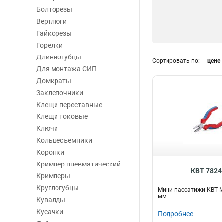
Болторезы
Вертлюги
Гайкорезы
Горелки
Длинногубцы
Сортировать по:
цене
Для монтажа СИП
Домкраты
Заклепочники
Клещи переставные
Клещи токовые
Ключи
Кольцесъемники
Коронки
Кримпер пневматический
КВТ 7824
Кримперы
Круглогубцы
Мини-пассатижи КВТ 
мм
Кувалды
Кусачки
Подробнее