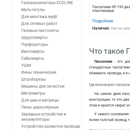
Газоанализаторы ECOLINE
Пассатижи GP-195 диэ
Мультитулы
пластиковые
Для монтажа муфт
Подробнее
Для сетевых работ
Наличие:
Нет на скл
Газовые пистолеты
Шуруповерты
Перфораторы
Что такое 
Винтоверты
Гайковерты
Пассатижи
- это д
УШМ
стандартные пассатиж
Фены технические
обжимать провода, и в 
Штроборезы
Где используют пассат
Машины для зачистки
Мегаометры
На самом деле пасс
конструкции, то это дв
Для шин и матрицы
этом и кроется секрет 
Пилы циркулярные
Зарядные устройства и
У самого основания
аккумуляторы
более толстый провод, 
Устройство размотки провода