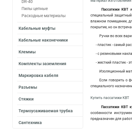
Материал изготовления
DR-40
Пилы цепные
Пассатижи
КВТ
Расходные материалы
специальный защитный 
влажном помещении, дл
покрытие, но он встреча
Кабельные муфты
Ручки во всех вариа
Кабельные наконечники
- пластик - самый р
Клеммы
- с резиновыми накла
- жесткий пластик -
Комплекты заземления
Изоляционный матер
Маркировка кабеля
Если говорить о фор
специального назначен
Разъемы
Купить пассатижи КВТ
Стяжки
Пассатижи КВТ 
Термоусаживаемая трубка
особенности инструмен
предназначен для работ
Сантехника