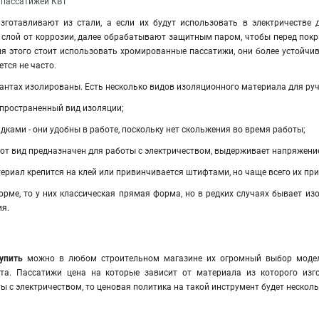
 пассатижей КВТ
изготавливают из стали, а если их будут использовать в электричестве
слой от коррозии, далее обрабатывают защитным паром, чтобы перед пок
я этого стоит использовать хромированные пассатижи, они более устойчив
ется не часто
.
нтах изолированы. Есть несколько видов изоляционного материала для руч
аспространенный вид изоляции;
дками - они удобны в работе, поскольку нет скольжения во время работы;
 этот вид предназначен для работы с электричеством, выдерживает напряжени
иал крепится на клей или привинчивается штифтами, но чаще всего их пр
ме, то у них классическая прямая форма, но в редких случаях бывает изо
ия.
купить
можно в любом строительном магазине их огромный выбор моделе
та. Пассатижи цена на которые зависит от материала из которого изго
ы с электричеством, то ценовая политика на такой инструмент будет неск