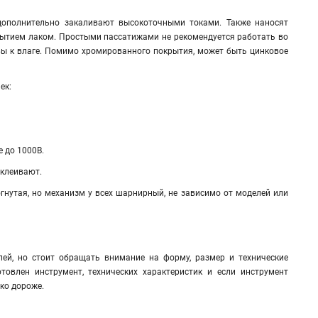
 дополнительно закаливают высокоточными токами. Также наносят
рытием лаком. Простыми пассатижами не рекомендуется работать во
ы к влаге
.
Помимо хромированного покрытия, может быть цинковое
ек:
е до 1000В.
иклеивают.
гнутая, но механизм у всех шарнирный, не зависимо от моделей или
й, но стоит обращать внимание на форму, размер и технические
товлен инструмент, технических характеристик и если инструмент
олько дороже.