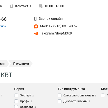
а
Контакты
10.00 - 18.00
-66
Звонок онлайн
MAX: +7 (916) 031-40-57
онок
Telegram: ShopMSK8
мент
Пассатижи
 КВТ
Серия
Тип инструмента
Мат
Эксперт
Слесарно-монтажный
1
2
3
Профи
Диэлектрический
2
8
Стандарт
3