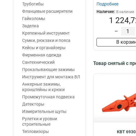
Трубогибы
Подробнее
Фланцевые расширители
Наличие:
В наличии
1 224,7
Гайколомы
Заделка
–
Крепежный инструмент
Сумки, рюкзаки и пояса
В корзи
Кейсы и органайзеры
Фирменная одежда
Сантехнический
Товар снятый с п
Прокалывающие зажимы
Инструмент для монтажа ВЛ
Анкерные зажимы,
кронштейны и крюки
Промежуточная подвеска
Детекторы
Измерительные щупы
Рулетки и уровни
строительные
Тепловизоры
КВТ 6930