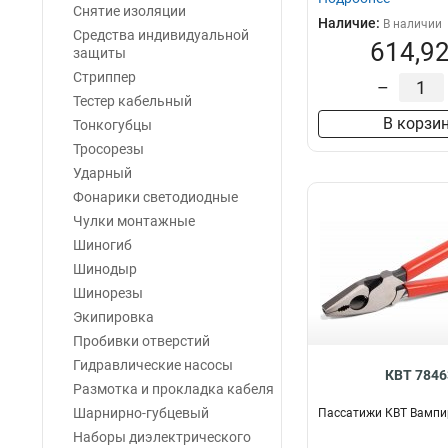
Снятие изоляции
Наличие:
В наличии
Средства индивидуальной
614,92
защиты
Стриппер
–
Тестер кабельный
В корзи
Тонкогубцы
Тросорезы
Ударный
Фонарики светодиодные
Чулки монтажные
Шиногиб
Шинодыр
Шинорезы
Экипировка
Пробивки отверстий
Гидравлические насосы
КВТ 7846
Размотка и прокладка кабеля
Шарнирно-губцевый
Пассатижи КВТ Вампи
Наборы диэлектрического