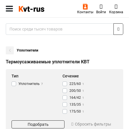
Контакты
Войти
Корзина
Уплотнители
Термоусаживаемые уплотнители КВТ
Тип
Сечение
Уплотнитель
225/60
7
1
200/50
1
164/42
1
135/35
1
175/50
1
130/28
Тип инструмента
1
Сбросить фильтры
Подобрать
200/55
1
Ремонтный
3