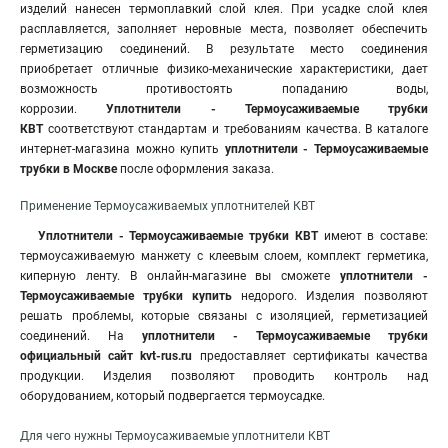
изделий нанесен термоплавкий слой клея. При усадке слой клея
расплавляется, заполняет неровные места, позволяет обеспечить
герметизацию соединений. В результате место соединения
приобретает отличные физико-механические характеристики, дает
возможность противостоять попаданию воды,
коррозии.
Уплотнители - Термоусаживаемые
трубки
КВТ
соответствуют стандартам и требованиям качества. В каталоге
интернет-магазина можно купить
уплотнители - Термоусаживаемые
трубки в Москве
после оформления заказа.
Применение Термоусаживаемых уплотнителей КВТ
Уплотнители - Термоусаживаемые трубки КВТ
имеют в составе:
термоусаживаемую манжету с клеевым слоем, комплект герметика,
киперную ленту. В онлайн-магазине вы сможете
уплотнители -
Термоусаживаемые трубки купить
недорого. Изделия позволяют
решать проблемы, которые связаны с изоляцией
,
герметизацией
соединений. На
уплотнители - Термоусаживаемые трубки
официальный сайт kvt-rus.ru
предоставляет сертификаты качества
продукции. Изделия позволяют проводить контроль над
оборудованием, который подвергается термоусадке.
Для чего нужны Термоусаживаемые уплотнители КВТ