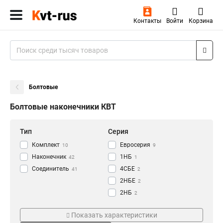
Контакты
Войти
Корзина
Болтовые
Болтовые наконечники КВТ
Тип
Серия
Комплект
Евросерия
10
9
Наконечник
1НБ
42
1
Соединитель
4СБЕ
41
2
2НБЕ
2
2НБ
2
Тип инструмента
Напряжение
Показать характеристики
Термоусаживаемый
35кВ
2
2