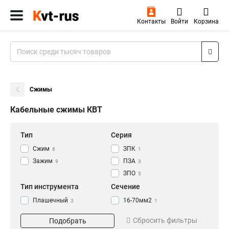
Контакты
Войти
Корзина
Сжимы
Кабельные сжимы КВТ
Тип
Серия
Сжим
ЗПК
8
1
Зажим
ПЗА
9
3
ЗПО
5
Тип инструмента
Сечение
Плашечный
16-70мм2
3
1
Соединительный
35-95/4-54мм2
3
1
Сбросить фильтры
Подобрать
Прокалывающий
50-150/50-150мм2
6
1