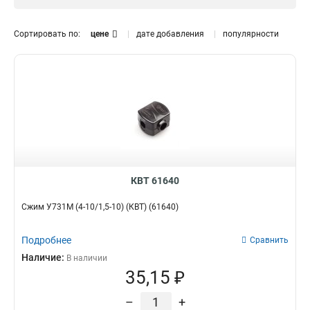
25-95/25-95мм2
1
50-150/6-35(50)мм2
1
Сортировать по:
цене
дате добавления
популярности
16-95/4-35(50)мм2
Материал
1
16-95/1,5-10мм2
1
Резиновый
1
95-150/95-120мм2
1
95-150/50-95мм2
1
95-150/16-50мм2
1
50-70/4-35мм2
1
4-10/1,5-2,5мм2
1
16-35/16-25мм2
1
16-35/1,5-10мм2
1
КВТ 61640
4-10/1,5-10мм2
1
Сжим У731М (4-10/1,5-10) (КВТ) (61640)
16-150мм2
2
Подробнее
Сравнить
Наличие:
В наличии
35,15 ₽
–
+