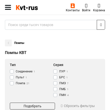
Контакты
Войти
Корзина
Помпы
Помпы КВТ
Тип
Серия
Соединение
ПУР
1
1
Пульт
БРС
1
1
Помпа
ПМЭ
21
7
ПМБ
1
ПМН
4
ПМР
Тип инструмента
6
Сбросить фильтры
Подобрать
Быстросъемный
1