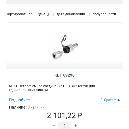
Бензогидравлический
1
Ножной
3
Сортировать по:
цене
дате добавления
популярности
Двусторонний
3
Односторонний
3
Электрогидравлический
10
Ручной
7
Гидравлический
11
КВТ 69298
КВТ Быстросъемное соединение БРС-3/8’’ 69298 для
гидравлических систем
Подробнее
Сравнить
Наличие:
В наличии
2 101,22 ₽
–
+