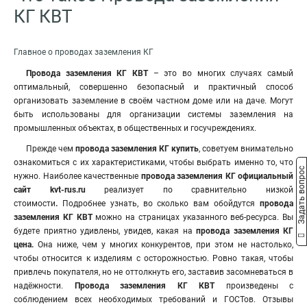
КГ КВТ
Главное о проводах заземления КГ
Провода заземления КГ КВТ
– это во многих случаях самый
оптимальный, совершенно безопасный и практичный способ
организовать заземление в своём частном доме или на даче. Могут
быть использованы для организации системы заземления на
промышленных объектах, в общественных и госучреждениях.
Прежде чем
провода заземления КГ купить
, советуем внимательно
ознакомиться с их характеристиками, чтобы выбрать именно то, что
Задать вопрос
нужно. Наиболее качественные
провода заземления КГ официальный
сайт kvt-rus.ru
реализует по сравнительно низкой
стоимости
.
Подробнее узнать, во сколько вам обойдутся
провода
заземления КГ КВТ
можно на страницах указанного веб-ресурса. Вы
будете приятно удивлены, увидев, какая на
провода заземления КГ
цена.
Она ниже, чем у многих конкурентов, при этом не настолько,
чтобы относится к изделиям с осторожностью. Ровно такая, чтобы
привлечь покупателя, но не оттолкнуть его, заставив засомневаться в
надёжности.
Провода заземления КГ КВТ
произведены с
соблюдением всех необходимых требований и ГОСТов. Отзывы