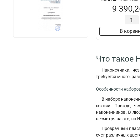
В наличии
9 390,2
–
В корзи
Что такое 
Наконечники, нез
требуется много, ра
Особенности наборо
В наборе наконеч
секции. Прежде, ч
наконечников. В лю
несмотря на это, на
Н
Прозрачный пласт
счет различных цвет