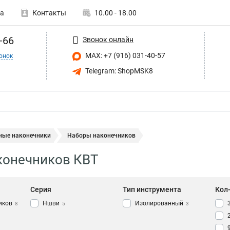
а
Контакты
10.00 - 18.00
-66
Звонок онлайн
MAX: +7 (916) 031-40-57
онок
Telegram: ShopMSK8
ные наконечники
Наборы наконечников
конечников КВТ
Серия
Тип инструмента
Кол
иков
Ншви
Изолированный
8
5
3