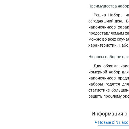
Преимущества набор
Решив Наборы на
сегодняшний день. 
наконечников хара
предоставляемым ха
можно во всех случа
характеристик. Наб
Нюансы наборов нак
Для обжима нако
номерной набор для
наконечников, предпо
наборы годятся для
статистике, большин
решить проблему око
Информация о 
‣
Новые DIN нако