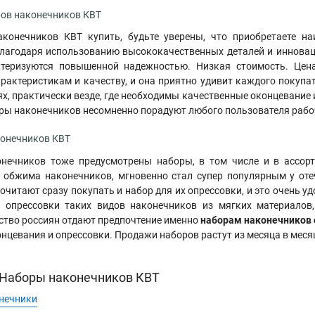
ов наконечников КВТ
конечников КВТ купить, будьте уверены, что приобретаете на
Благодаря использованию высококачественных деталей и иннова
ктеризуются повышенной надежностью. Низкая стоимость. Цен
рактеристикам и качеству, и она приятно удивит каждого покупа
ях, практически везде, где необходимы качественные оконцевание 
оры наконечников несомненно порадуют любого пользователя раб
онечников КВТ
нечников тоже предусмотрены наборы, в том числе и в ассорт
 обжима наконечников, мгновенно стал супер популярным у от
читают сразу покупать и набор для их опрессовки, и это очень удо
 опрессовки таких видов наконечников из мягких материалов
ство россиян отдают предпочтение именно
наборам наконечников 
нцевания и опрессовки. Продажи наборов растут из месяца в меся
Наборы наконечников КВТ
нечники