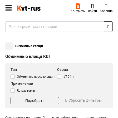
Контакты
Войти
Корзина
Обжимные клещи
Обжимные клещи КВТ
Тип
Серия
Обжимные пресс-клещи
JT-04
1
1
Применение
RJ-разъемы
1
Сбросить фильтры
Подобрать
Сортировать по:
цене
дате добавления
популярности