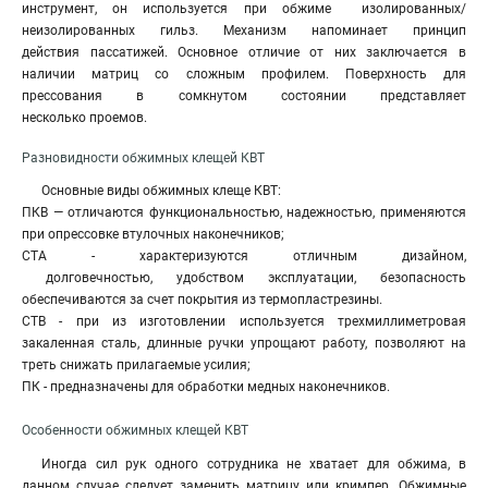
инструмент, он используется при обжиме изолированных/
неизолированных гильз. Механизм напоминает принцип
действия пассатижей. Основное отличие от них заключается в
наличии матриц со сложным профилем. Поверхность для
прессования в сомкнутом состоянии представляет
несколько проемов.
Разновидности обжимных клещей КВТ
Основные виды обжимных клеще КВТ:
ПКВ — отличаются функциональностью, надежностью, применяются
при опрессовке втулочных наконечников;
СТА - характеризуются отличным дизайном,
долговечностью, удобством эксплуатации, безопасность
обеспечиваются за счет покрытия из термопластрезины.
СТВ - при из изготовлении используется трехмиллиметровая
закаленная сталь, длинные ручки упрощают работу, позволяют на
треть снижать прилагаемые усилия;
ПК - предназначены для обработки медных наконечников
.
Особенности обжимных клещей КВТ
Иногда сил рук одного сотрудника не хватает для обжима, в
данном случае следует заменить матрицу или кримпер. Обжимные