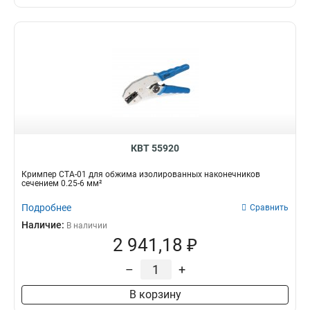
69х48х63
2
2х100
2
1х80
2
5.5х125
2
4.0х100
2
280х125х50
4
КВТ 55920
Кримпер СТА-01 для обжима изолированных наконечников
сечением 0.25-6 мм²
Подробнее
Сравнить
Наличие:
В наличии
2 941,18 ₽
–
+
В корзину