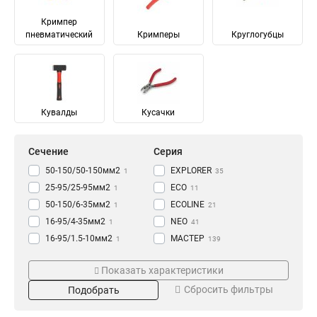
Кримпер
пневматический
Кримперы
Круглогубцы
Кувалды
Кусачки
Сечение
Серия
50-150/50-150мм2
EXPLORER
1
35
25-95/25-95мм2
ECO
1
11
50-150/6-35мм2
ECOLINE
1
21
16-95/4-35мм2
NEO
1
41
16-95/1.5-10мм2
МАСТЕР
1
139
25-150/25-150мм2
«Вольтмастер»
Размер
Тип
2
1
Показать характеристики
4-35/4-35мм2
PROLINE
2
104
60х170х210
Автоклемма
1
16
Сбросить фильтры
Подобрать
16-95/16-95мм2
PROFESSIONAL
2
45
100х110х15
Кувалда
1
2
11-55мм2
«CutPro»
1
7
76х61х148
Скоба
1
5