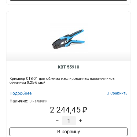
3х100
Матрица
1
293
6.5х150
3
3.5х100
1
46х90
1
46х72
1
46х55
1
138х138
1
92х92
1
80х80
1
КВТ 55910
46х46
1
Кримпер CTB-01 для обжима изолированных наконечников
25х25
1
сечением 0.25-6 мм²
22х30
1
Подробнее
Сравнить
22х22
1
Наличие:
В наличии
72х72
1
2 244,45 ₽
50х50
1
68х68
1
–
+
147х96х39
2
В корзину
165х20х83
2