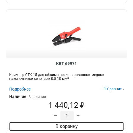
69х48х63
2
2х100
2
1х80
2
5.5х125
2
4.0х100
2
280х125х50
4
КВТ 69971
Кримпер CTK-15 для обжима неизолированных медных
наконечников сечением 0.5-10 мм²
Подробнее
Сравнить
Наличие:
В наличии
1 440,12 ₽
–
+
В корзину