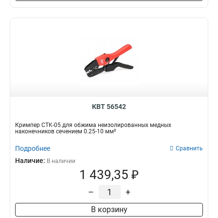
3х100
Матрица
1
293
6.5х150
3
3.5х100
1
46х90
1
46х72
1
46х55
1
138х138
1
92х92
1
80х80
1
КВТ 56542
46х46
1
Кримпер CTK-05 для обжима неизолированных медных
25х25
1
наконечников сечением 0.25-10 мм²
22х30
1
Подробнее
Сравнить
22х22
1
Наличие:
В наличии
72х72
1
1 439,35 ₽
50х50
1
68х68
1
–
+
147х96х39
2
В корзину
165х20х83
2