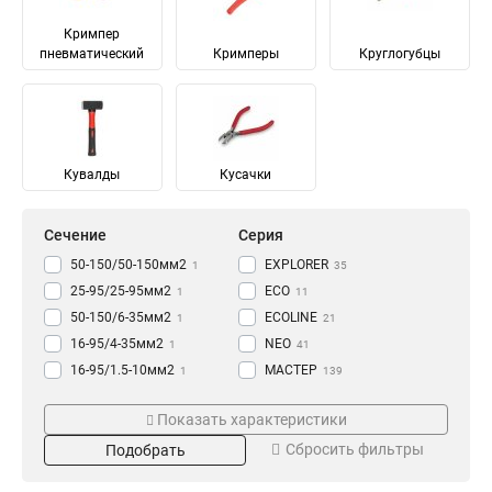
Кримпер
пневматический
Кримперы
Круглогубцы
Кувалды
Кусачки
Сечение
Серия
50-150/50-150мм2
EXPLORER
1
35
25-95/25-95мм2
ECO
1
11
50-150/6-35мм2
ECOLINE
1
21
16-95/4-35мм2
NEO
1
41
16-95/1.5-10мм2
МАСТЕР
1
139
25-150/25-150мм2
«Вольтмастер»
Размер
Тип
2
1
Показать характеристики
4-35/4-35мм2
PROLINE
2
104
60х170х210
Автоклемма
1
16
Сбросить фильтры
Подобрать
16-95/16-95мм2
PROFESSIONAL
2
45
100х110х15
Кувалда
1
2
11-55мм2
«CutPro»
1
7
76х61х148
Скоба
1
5