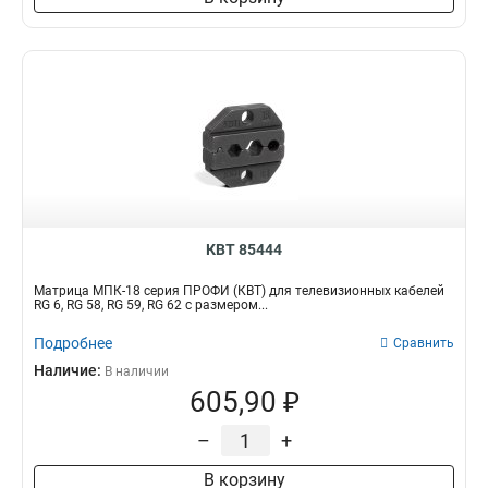
0.2-6.0мм2
2
Трапециевидный
110х110х8
Трубогиб
12
1
13
110мм
1
0.5-10мм2
2
Профессиональный
365х275х470
Фонарь
13
1
13
185мм
2
2х0.5-2х6мм2
2
Коаксиальный
75х75х6
Кольцесъемник
14
1
13
195мм
1
0.25-10мм2
2
Налобный
490х140х170
Пирометр
16
1
14
61мм
2
10-25мм2
2
Телескопический
315х145х145
Детектор
16
1
14
240мм
1
16-150мм2
3
Бесконтактный
310х265х135
Кейс-органайзер
17
1
16
210мм
2
0.05-10мм2
4
Складной
265х265х90
Битый
17
1
16
150мм
7
0.5-6.0мм2
3
Механический
45х195х85
Гайка
18
1
16
335мм
3
8-14мм2
4
Трещоточный
430х145х65
Болт
23
1
17
130мм
3
0.5-6мм2
6
Защитный
930х390х203
Горелка-насадка
22
1
18
КВТ 85444
115мм
3
0.25-2.5мм2
8
Кнопочный
730х323х160
Тросорез
23
1
19
100мм
4
0.25-6мм2
Матрица МПК-18 серия ПРОФИ (КВТ) для телевизионных кабелей
9
Поясной
490х243х145
Ремень
24
1
20
RG 6, RG 58, RG 59, RG 62 с размером...
125мм
4
Комбинированный
800х1110х305
Бокорез
24
1
21
50мм
6
Подробнее
Сравнить
Изогнутый
690х880х200
Насос
26
1
25
305мм
1
Наличие:
Автономный
В наличии
600х700х210
Бита
32
1
26
330мм
1
605,90 ₽
Неизолированный
60х125
Пассатижи
28
1
27
405мм
1
Светодиодный
160х40х290
Болторез
33
1
26
–
+
38мм
1
Секторный
170х40х300
Длинногубцы
32
1
28
54мм
1
Встроенный
150х60х250
Молоток
34
В корзину
1
33