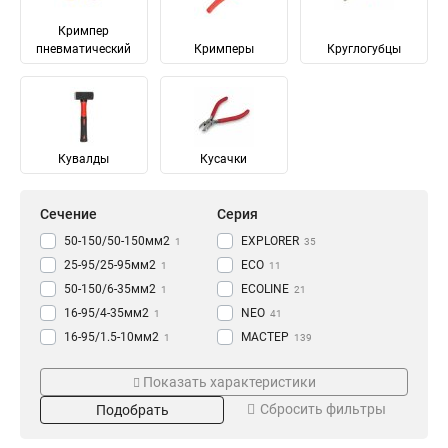
Кримпер
пневматический
Кримперы
Круглогубцы
Кувалды
Кусачки
Сечение
Серия
50-150/50-150мм2
EXPLORER
1
35
25-95/25-95мм2
ECO
1
11
50-150/6-35мм2
ECOLINE
1
21
16-95/4-35мм2
NEO
1
41
16-95/1.5-10мм2
МАСТЕР
1
139
25-150/25-150мм2
«Вольтмастер»
Размер
Тип
2
1
Показать характеристики
4-35/4-35мм2
PROLINE
2
104
60х170х210
Автоклемма
1
16
Сбросить фильтры
Подобрать
16-95/16-95мм2
PROFESSIONAL
2
45
100х110х15
Кувалда
1
2
11-55мм2
«CutPro»
1
7
76х61х148
Скоба
1
5