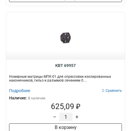
205мм
1
Монтерский
51х11х1750
Фонарик
35
2
34
Бронированный
2000х76х14
Мультиметр
35
1
34
Грузовой
76х14х2000
Помпа
38
2
38
Автоматический
430х430х240
Шина
39
1
44
Изолированный
16х22
Разъем
39
1
42
Монтажный
30х71
Лезвие
59
1
42
Универсальный
125х125
Клещи
56
1
49
Строительный
113х113
Стриппер
59
1
48
Цифровой
90х90
Съемник
70
1
50
КВТ 69957
Шестигранный
32х32
Зажим
77
1
60
Ручной
212х275х65
Кримпер
128
1
65
Номерные матрицы МПК-01 для опрессовки изолированных
наконечников, гильз и разъемов сечением 0....
Диэлектрический
300х210х95
Нож
242
1
67
263х125х30
Пресс
1
89
Подробнее
Сравнить
500х146х210
Ножницы
1
99
Наличие:
В наличии
380х120х190
Ключ
1
108
625,09 ₽
286х125х165
Домкрат
1
110
–
+
230х187х100
Отвертка
1
150
100х70х230
Пресс-клещи
1
113
В корзину
1х100
Наконечник
1
160