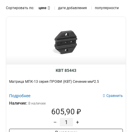
6-22мм2
ПРОФИ
1
728
193х73х34
Когти
1
5
Сортировать по:
цене
дате добавления
популярности
8-19мм2
ЭКСПЕРТ
1
37
155х112х54
Динамометр
1
3
8-27мм2
ПРАКТИК
1
11
160х60х50
Мини-плоскогубцы
Тип инструмента
Материал
1
3
0.08-10мм2
«Вольтмастер»
1
5
600х25х62
Мини-тонкогубцы
2
3
Гидравлический
Сталь
310
160
0.15-2.5мм2
СТАНДАРТ
1
42
1000х25х62
Мини-пассатижи
1
4
Поворотный
ABS
2
1
32-15мм2
1
800х25х62
Щуп
1
4
Болтовой
Дерево
2
10
35-15мм2
1
400х25х62
Влагомер
1
4
Центровочный
Пвх
3
2
35-7.5мм2
2
163х32х31
Уголкорез
1
4
Оптоволоконный
Ткань
8
10
0.08-1.0мм2
1
148х60х32
Манометр
1
4
Электрогидравлический
Кожа
Напряжение
Поставка
23
6-16мм2
1
180х32х31
Пояс-кушак
1
4
9
Кевлар
4
КВТ 85443
1000В
Комплект
92
29
6-35мм2
1
Разводной
175х42х27
Сумка-кобура
9
1
4
Алмазный
13
3.7В
Упаковка
1
15
28-35мм2
1
Безконтактный
Матрица МПК-13 серия ПРОФИ (КВТ) Сечение мм²2.5
126х49х34
Сумка-пояс
3
1
4
Сталь/алюминий/медь
12-400В
Кейс
1
5
8-28мм2
1
Т-образная
104х33х27
Круглогубцы
3
1
4
15
12-1000В
Набор
2
300
4.5-25мм2
1
Предохранительный
Сталь/алюминий
Подробнее
Сравнить
104х65х27
Локатор
4
1
1
4
12-300В
1
0.5-4.0мм2
1
Рожковый
Пластик
Наличие:
213х140х60
Сумка
4
25
В наличии
2
57
250В
Мощность
Длина
1
0.25-4.0мм2
605,90 ₽
1
Динамометрический
Пластмасса
148х102х46
Ножницы-труборез
5
8
1
5
0-200В
1
1.2кВт
60мм
4
1
41-50мм2
1
Помповый
Пластизоль
157х27х23
Мини-длинногубцы
6
2
1
7
0-600В
2
0.75кВт
300мм
–
+
1
1
32-41мм2
1
Выдвижной
Железобетон
64х68х68
Шинорез
7
3
1
5
200-600В
2
750Вт
145мм
1
1
24-32мм2
1
Реверсивный
Нейлон
185х145х70
Заглушка
7
14
2
5