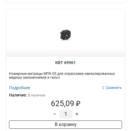
69х48х63
2
2х100
2
1х80
2
5.5х125
2
4.0х100
2
280х125х50
4
КВТ 69961
Номерные матрицы МПК-05 для опрессовки неизолированных
медных наконечников и гильз
Подробнее
Сравнить
Наличие:
В наличии
625,09 ₽
–
+
В корзину