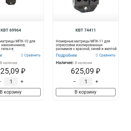
46х46
1
25х25
1
22х30
1
22х22
1
КВТ 69964
КВТ 74411
матрицы МПК-10 для
Номерные матрицы МПК-11 для
 наконечников,
опрессовки изолированных
 гильз в
разъемов с красной, синей и желтой
ваемой изоляц...
манжета...
е
Подробнее
Сравнить
Сравнить
Наличие:
В наличии
В наличии
25,09 ₽
625,09 ₽
–
+
–
+
В корзину
В корзину