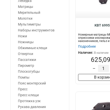
Лебедка
ТМ
1
Матрицы
КИЗ
1
Мерительный
НМ-300
8
Молотки
МПО
13
Мультиметры
КВТ 6995
Наборы инструментов
Номерные матрицы М
Ножи
опрессовки изолиров
наконечников, гильз 
Ножницы
сечением 0....
Подробнее
Обжимные клещи
Наличие:
В наличии
Отвертки
625,09
Пассатижи
Пирометр
–
Плоскогубцы
В корзи
Помпы
Пояс монтерский
Пресс
Пресс клещи
Протяжка узк
Рукава давления