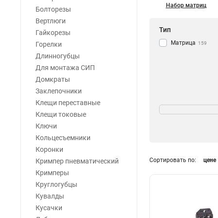
Набор матриц
Болторезы
Вертлюги
Тип
Гайкорезы
Матрица
Горелки
159
Длинногубцы
Для монтажа СИП
Домкраты
Заклепочники
Разъем
Клещи переставные
Клещи токовые
RG62
1
Ключи
RG59
1
Кольцесъемники
RG58
1
Коронки
RG6
3
Сортировать по:
цене
Кримпер пневматический
Кримперы
Серия
Круглогубцы
Ншви
1
Кувалды
Стандарт
1
Кусачки
ТМЛс
1