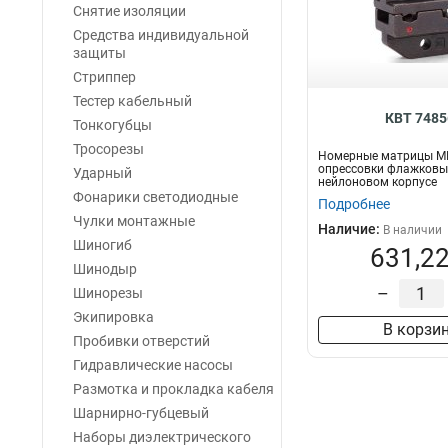
Снятие изоляции
Средства индивидуальной
защиты
Стриппер
Тестер кабельный
КВТ 7485
Тонкогубцы
Тросорезы
Номерные матрицы М
опрессовки флажковы
Ударный
нейлоновом корпусе
Фонарики светодиодные
Подробнее
Чулки монтажные
Наличие:
В наличии
Шиногиб
631,22
Шинодыр
–
Шинорезы
Экипировка
В корзи
Пробивки отверстий
Гидравлические насосы
Размотка и прокладка кабеля
Шарнирно-губцевый
Наборы диэлектрического