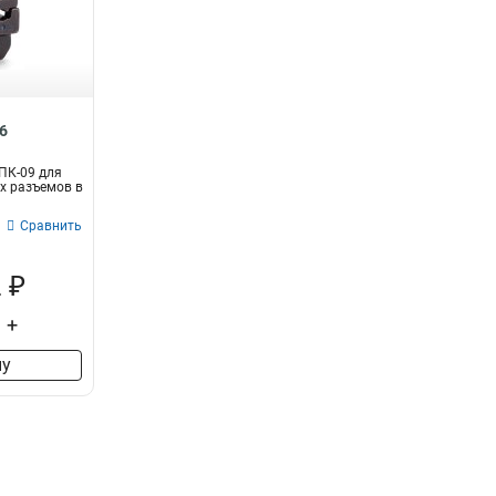
6
ПК-09 для
х разъемов в
Сравнить
 ₽
+
ну