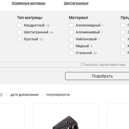
Номерные матрицы
Шестигранные
Тип матрицы
Материал
Пре
Квадратный
Алюмомедный
10
1
Шестигранный
Алюминиевый
44
1
Круглый
Нейлоновый
62
1
Медный
5
Стальной
29
Цвет
Сечение
Уси
Показать характеристики
Желтый
0.25-6
1
1
Синий
2
Подобрать
Красный
2
дате добавления
популярности
Поставка
Диаметр
Набор
64,0
11
1
60,0
1
54,2
1