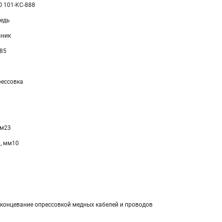
 101-KC-888
едь
чник
85
рессовка
мм23
, мм10
концевание опрессовкой медных кабелей и проводов