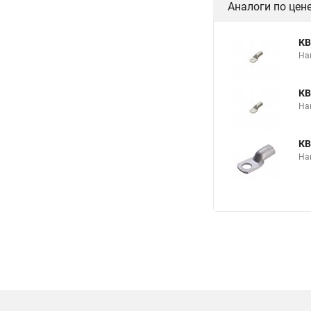
Аналоги по цен
КВ
На
КВ
На
КВ
На