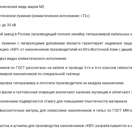
ехническая медь марки М2
тическое лужение (климатическое исполнение: «Т2»)
 до 35 кВ
ый завод в России, производящий полную линейку типоразмеров кабельных 
е лужение с легирующими добавками висмута гарантирует надежную защит
укцию «КВТ» от наконечников производителей из Юго-Восточной Азии с деш
двух видах климатического исполнения
иков по ГОСТ рассчитаны на кабели и провода 5-го и 6-го классов гибкост
змеров наконечников по специальной таблице
ровка типоразмера и логотипа производителя на каждом наконечнике
е фаски и галтовочная операция исключают наличие заусенцев и облегчают 
конечники подвергаются отжигу для повышения пластичности материала
 высокоточных матриц для опрессовки наконечников и гильз по ГОСТ MW-
настка и штампы для производства наконечников «КВТ» разрабатываются и 