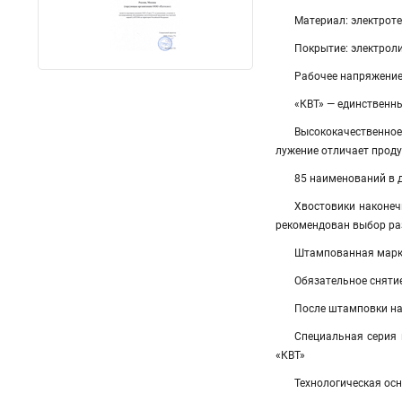
Материал: электрот
Покрытие: электроли
Рабочее напряжение:
«КВТ» — единственн
Высококачественно
лужение отличает прод
85 наименований в 
Хвостовики наконечн
рекомендован выбор ра
Штампованная марки
Обязательное сняти
После штамповки на
Специальная серия
«КВТ»
Технологическая ос