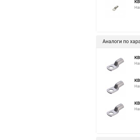
КВ
На
Аналоги по хар
КВ
На
КВ
На
КВ
На