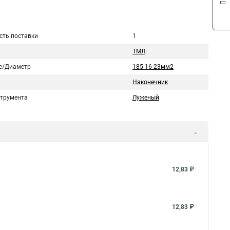
сть поставки
1
ТМЛ
е/Диаметр
185-16-23мм2
Наконечник
струмента
Луженый
12,83 ₽
12,83 ₽