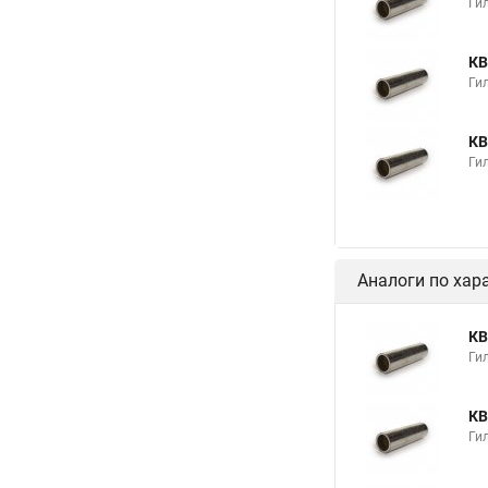
Гил
КВ
Гил
КВ
Гил
Аналоги по хар
КВ
Гил
КВ
Гил