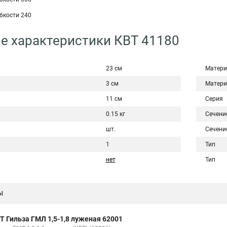
ибкости 240
е характеристики КВТ 41180
23 см
Матери
3 см
Матери
11 см
Серия
0.15 кг
Сечени
шт.
Сечени
1
Тип
нет
Тип
ы
Т Гильза ГМЛ 1,5-1,8 луженая 62001