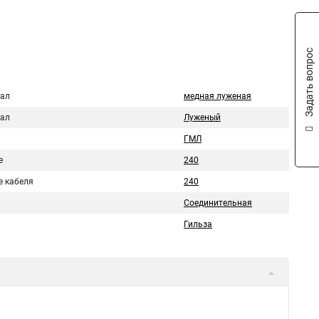
Задать вопрос
ал
медная луженая
ал
Луженый
ГМЛ
е
240
е кабеля
240
Соединительная
Гильза