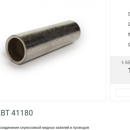
1 5
КВТ 41180
я соединения опрессовкой медных ка­бе­лей и про­во­дов