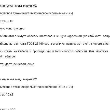
хническая медь мар­ки М2
смутовое лужение (климатическое исполнение «Т2»)
 до 10 кВ
ную конструкцию
добавками висмута обеспечивает повышенную коррозионную стойкость защ
ий диаметры гильз ГОСТ 23469 соответствуют размерам труб, из которых и
считаны на кабели и провода 5-го и 6-го классов гибкости. Для монтажа 
ой таблице
естандартное исполнение
хническая медь мар­ки М2
смутовое лужение (климатическое исполнение «Т2»)
 до 10 кВ
ибкости 300