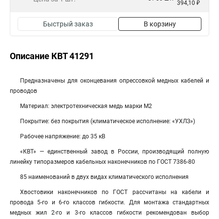
394,10 ₽
Быстрый заказ
В корзину
Описание КВТ 41291
Пред­наз­на­че­ны для окон­це­ва­ния опрессовкой медных ка­бе­лей и
про­во­дов
Материал: электротехническая медь мар­ки М2
Покрытие: без покрытия (климатическое исполнение: «УХЛЗ»)
Рабочее напряжение: до 35 кВ
«КВТ» — единственный завод в России, производящий полную
линейку типоразмеров кабельных наконечников по ГОСТ 7386-80
85 наименований в двух видах климатического исполнения
Хвостовики наконечников по ГОСТ рассчитаны на кабели и
провода 5-го и 6-го классов гибкости. Для монтажа стандартных
медных жил 2-го и 3-го классов гибкости рекомендован выбор