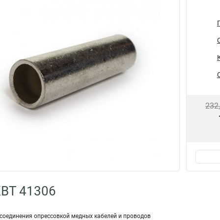
232
КВТ 41306
я соединения опрессовкой медных ка­бе­лей и про­во­дов