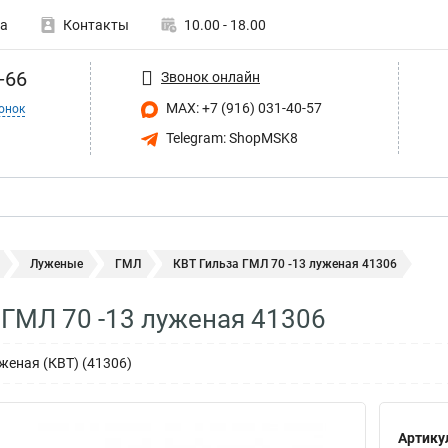
а
Контакты
10.00 - 18.00
-66
Звонок онлайн
MAX: +7 (916) 031-40-57
онок
Telegram: ShopMSK8
Луженые
ГМЛ
КВТ Гильза ГМЛ 70 -13 луженая 41306
 ГМЛ 70 -13 луженая 41306
женая (КВТ) (41306)
Артику