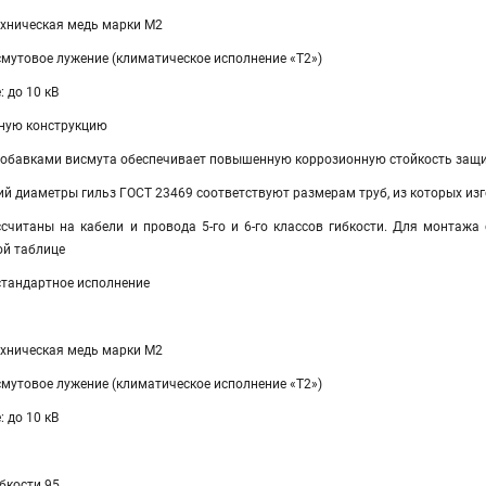
хническая медь мар­ки М2
смутовое лужение (климатическое исполнение «Т2»)
 до 10 кВ
ную конструкцию
добавками висмута обеспечивает повышенную коррозионную стойкость защ
ий диаметры гильз ГОСТ 23469 соответствуют размерам труб, из которых и
считаны на кабели и провода 5-го и 6-го классов гибкости. Для монтажа 
ой таблице
естандартное исполнение
хническая медь мар­ки М2
смутовое лужение (климатическое исполнение «Т2»)
 до 10 кВ
ибкости 95