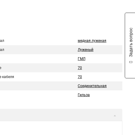
Задать вопрос
ал
медная луженая
ал
Луженый
ГМЛ
е
70
е кабеля
70
Соединительная
Гильза