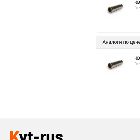
КВ
Гил
Аналоги по цен
КВ
Ги