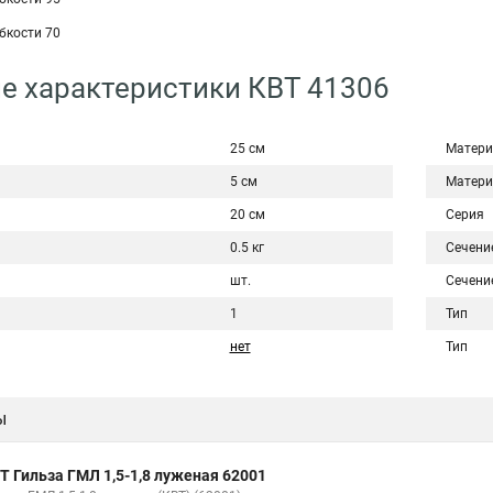
ибкости 70
е характеристики КВТ 41306
25 см
Матери
5 см
Матери
20 см
Серия
0.5 кг
Сечени
шт.
Сечени
1
Тип
нет
Тип
ы
Т Гильза ГМЛ 1,5-1,8 луженая 62001