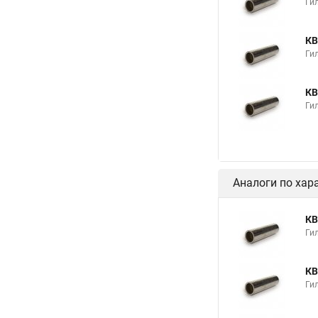
Гил
КВ
Гил
КВ
Гил
Аналоги по хар
КВ
Гил
КВ
Гил