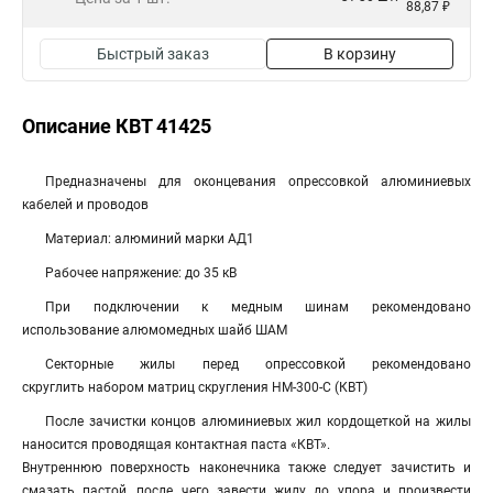
88,87 ₽
Быстрый заказ
В корзину
Описание КВТ 41425
Предназначены для оконцевания опрессовкой алюминиевых
кабелей и проводов
Материал: алюминий марки АД1
Рабочее напряжение: до 35 кВ
При подключении к медным шинам рекомендовано
использование алюмомедных шайб ШАМ
Секторные жилы перед опрессовкой рекомендовано
скруглить набором матриц скругления НМ-300-C (КВТ)
После зачистки концов алюминиевых жил кордощеткой на жилы
наносится проводящая контактная паста «КВТ».
Внутреннюю поверхность наконечника также следует зачистить и
смазать пастой, после чего завести жилу до упора и произвести