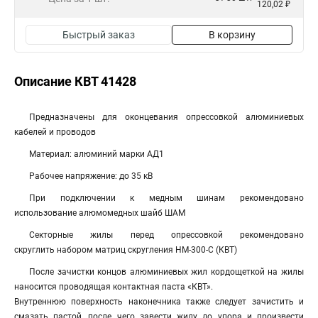
120,02 ₽
Быстрый заказ
В корзину
Описание КВТ 41428
Предназначены для оконцевания опрессовкой алюминиевых
кабелей и проводов
Материал: алюминий марки АД1
Рабочее напряжение: до 35 кВ
При подключении к медным шинам рекомендовано
использование алюмомедных шайб ШАМ
Секторные жилы перед опрессовкой рекомендовано
скруглить набором матриц скругления НМ-300-C (КВТ)
После зачистки концов алюминиевых жил кордощеткой на жилы
наносится проводящая контактная паста «КВТ».
Внутреннюю поверхность наконечника также следует зачистить и
смазать пастой, после чего завести жилу до упора и произвести