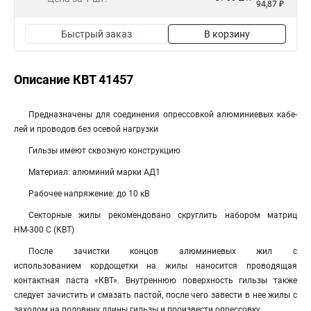
94,87 ₽
Быстрый заказ
В корзину
Описание КВТ 41457
Пред­наз­на­че­ны для со­еди­не­ния опрессовкой алюминиевых ка­бе­
лей и про­во­дов без осевой нагрузки
Гильзы имеют сквозную конструкцию
Материал: алюминий мар­ки АД1
Рабочее напряжение: до 10 кВ
Секторные жилы рекомендовано скруглить набором матриц
НМ-300 С (КВТ)
После зачистки концов алюминиевых жил с
использованием кордощетки на жилы наносится проводящая
контактная паста «КВТ». Внутреннюю поверхность гильзы также
следует зачистить и смазать пастой, после чего завести в нее жилы с
заходом на половину длины гильзы и произвести опрессовку