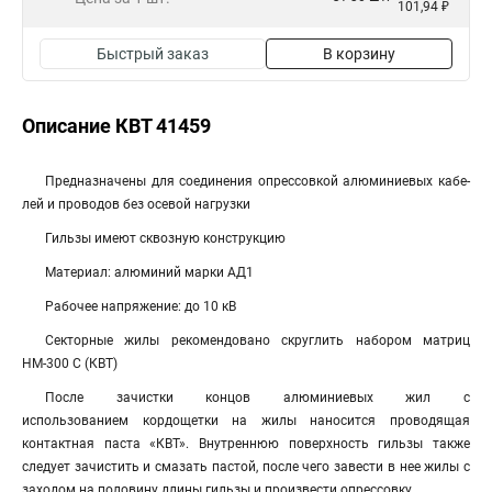
101,94 ₽
Быстрый заказ
В корзину
Описание КВТ 41459
Пред­наз­на­че­ны для со­еди­не­ния опрессовкой алюминиевых ка­бе­
лей и про­во­дов без осевой нагрузки
Гильзы имеют сквозную конструкцию
Материал: алюминий мар­ки АД1
Рабочее напряжение: до 10 кВ
Секторные жилы рекомендовано скруглить набором матриц
НМ-300 С (КВТ)
После зачистки концов алюминиевых жил с
использованием кордощетки на жилы наносится проводящая
контактная паста «КВТ». Внутреннюю поверхность гильзы также
следует зачистить и смазать пастой, после чего завести в нее жилы с
заходом на половину длины гильзы и произвести опрессовку