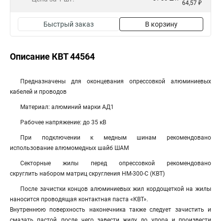
64,57 ₽
Быстрый заказ
В корзину
Описание КВТ 44564
Предназначены для оконцевания опрессовкой алюминиевых
кабелей и проводов
Материал: алюминий марки АД1
Рабочее напряжение: до 35 кВ
При подключении к медным шинам рекомендовано
использование алюмомедных шайб ШАМ
Секторные жилы перед опрессовкой рекомендовано
скруглить набором матриц скругления НМ-300-C (КВТ)
После зачистки концов алюминиевых жил кордощеткой на жилы
наносится проводящая контактная паста «КВТ».
Внутреннюю поверхность наконечника также следует зачистить и
смазать пастой, после чего завести жилу до упора и произвести