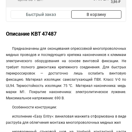
3,86 ₽
Быстрый заказ
В корзину
Описание КВТ 47487
Предназначены для оконцевания опрессовкой многопроволочных
медных проводов и последующего крепежа наконечников к клеммам
электрического оборудования на основе винтовой фиксации. Не
требует полного демонтажа крепежного соединения. Для быстрых
перекроссировок — достаточно лишь ослабить винтовую
фиксацию. Материал изоляции: самозатухающий ПВХ. Класс V-0 по
UL94. Термостойкость изоляции: 75 °C. Материал наконечника: медь
марки М1. Покрытие наконечника: электролитическое лужение.
Максимальное напряжение: 690 В.
Особенности конструкции:
исполнение «Easy Entry»: виниловая манжета отформована в виде
раструба для облегчения монтажа многопроволочных медных жил
незаваренный стыковой шов на трубной контактной части