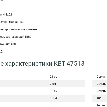
: 4.8х0.8
латунь марки Л63
электролитическое лужение
: самозатухающий ПВХ
жение: 400 В
.5;
е характеристики КВТ 47513
21 см
Серия
2 см
Сечени
12 см
Сечени
0.1 кг
Тип
шт.
Тип ин