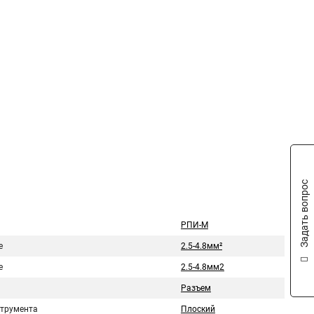
Задать вопрос
РПИ-М
е
2.5-4.8мм²
е
2.5-4.8мм2
Разъем
струмента
Плоский