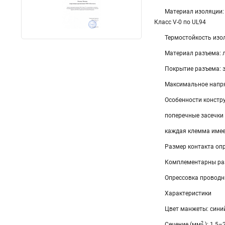
Материал изоляции:
Класс V-0 по UL94
Термостойкость изол
Материал разъема: 
Покрытие разъема: 
Максимальное напря
Особенности констр
поперечные засечки
каждая клемма имее
Размер контакта оп
Комплементарны раз
Опрессовка провод
Характеристики
Цвет манжеты: сини
2
Сечение (мм
): 1.5–