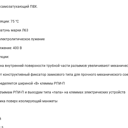
 самозатухающий ПВХ.
яции: 75 °C
латунь марки Л63
электролитическое лужение
жение: 400 В
укции:
 на внутренней поверхности трубной части разъемов увеличивают механиче
т конструктивный фиксатор замкового типа для прочного механического со
ределяется шириной «В» клеммы РПИ-П
ъемам РПИ-П и выходам типа «папа» на клеммах электрических устройств
ника поверх изолирующей манжеты
й
2.5