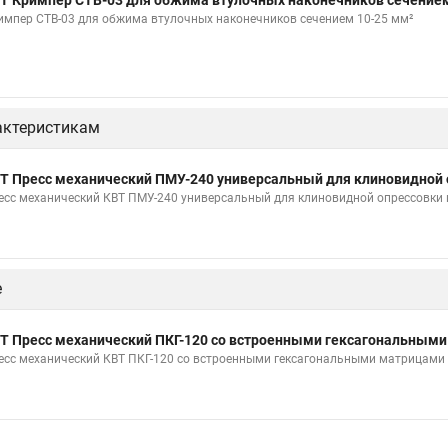
Т Кримпер CTB-03 для обжима втулочных наконечников сечением
импер CTB-03 для обжима втулочных наконечников сечением 10-25 мм²
актеристикам
Т Пресс механический ПМУ-240 универсальный для клиновидной 
есс механический КВТ ПМУ-240 универсальный для клиновидной опрессовки
е
Т Пресс механический ПКГ-120 со встроенными гексагональным
есс механический КВТ ПКГ-120 со встроенными гексагональными матрицами