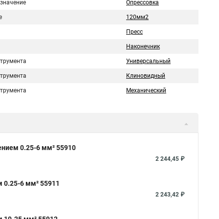
значение
Опрессовка
е
120мм2
Пресс
Наконечник
струмента
Универсальный
струмента
Клиновидный
струмента
Механический
нием 0.25-6 мм² 55910
2 244,45 ₽
 0.25-6 мм² 55911
2 243,42 ₽