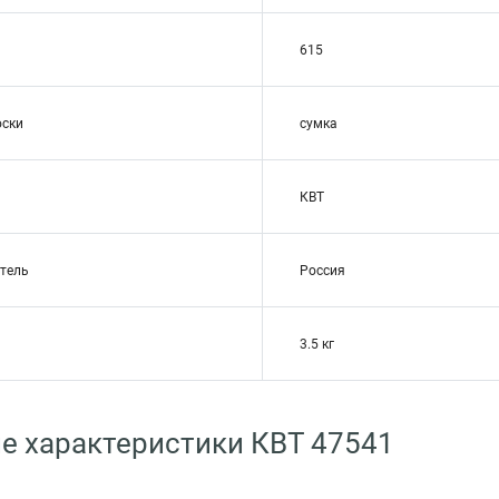
615
оски
сумка
КВТ
тель
Россия
3.5 кг
е характеристики КВТ 47541