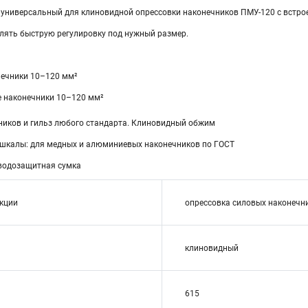
 универсальный для клиновидной опрессовки наконечников ПМУ-120 с встро
лять быструю регулировку под нужный размер.
ечники 10–120 мм²
 наконечники 10–120 мм²
ников и гильз любого стандарта. Клиновидный обжим
шкалы: для медных и алюминиевых наконечников по ГОСТ
 водозащитная сумка
кции
опрессовка силовых наконечни
клиновидный
615