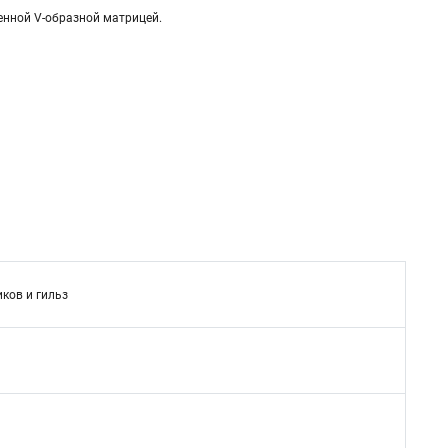
енной V-образной матрицей.
ков и гильз