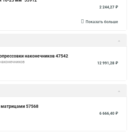
 10-25 мм² 55912
2 244,27 ₽
Показать больше
опрессовки наконечников 47542
 наконечников
12 991,28 ₽
и матрицами 57568
6 666,40 ₽