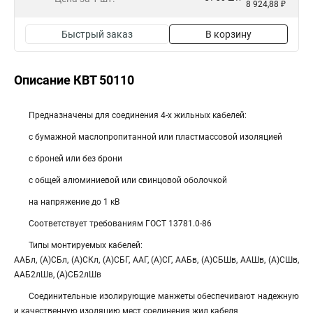
8 924,88 ₽
Быстрый заказ
В корзину
Описание КВТ 50110
Предназначены для соединения 4-х жильных кабелей:
с бумажной маслопропитанной или пластмассовой изоляцией
с броней или без брони
с общей алюминиевой или свинцовой оболочкой
на напряжение до 1 кВ
Соответствует требованиям ГОСТ 13781.0-86
Типы монтируемых кабелей:
ААБл, (А)СБл, (А)СКл, (А)СБГ, ААГ, (А)СГ, ААБв, (А)СБШв, ААШв, (А)СШв,
ААБ2лШв, (А)СБ2лШв
Соединительные изолирующие манжеты обеспечивают надежную
и качественную изоляцию мест соединения жил кабеля