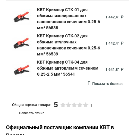
КВТ Кримпер CTK-01 для
обжима изолированных
1 442,41 ₽
наконечников сечением 0.25-6
мм² 56538
КВТ Кримпер CTK-02 для
обжима втулочных
1 442,41 ₽
наконечников сечением 0.25-6
мм² 56539
КВТ Кримпер CTK-04 для
обжима автоклемм сечением
1 641,81 ₽
0.25-2.5 мм² 56541
Показать больше
5
Общая оценка товара:
1
Написать отзыв
Официальный поставщик компании
КВТ
в