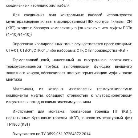
соединение и изоляцию жил кабеля
Для соединения жил контрольных кабелей используются
мультиразмерные гильзы в изолированном ПВХ корпусе. Гильзы ГСИ
(КВТ) входят в базовую комплектацию (за исключением муфты ПСТк
(4–10)/(4–10))
Опрессовка изолированных гильз осуществляется пресс-клещами:
СТА-01, СТВ-01, СТК-01, либо наборами: СТF, CTB производства «КВТ»
Термоплавкий клей, нанесенный на внутреннюю поверхность
термоусаживаемой трубки, выполняющей функцию внешнего
защитного кожуха, обеспечивает полную герметизацию муфты после
монтажа
Материалы, из которых изготовлены термоусаживаемые
компоненты муфты, обладают стойкостью к ультрафиолетовому
излучению и погодно-климатическим условиям
Инструмент для монтажа: пропановая горелка ПГ (КВТ),
портативные бутановые горелки «КВТ», высокотемпературный фен
ТТ-1800 (КВТ)
Выпускается по ТУ 3599-061-97284872-2014