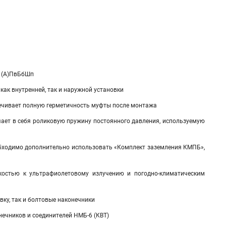
в, (А)ПвБбШп
ак внутренней, так и наружной установки
печивает полную герметичность муфты после монтажа
чает в себя роликовую пружину постоянного давления, используемую
обходимо дополнительно использовать «Комплект заземления КМПБ»,
костью к ультрафиолетовому излучению и погодно-климатическим
ку, так и болтовые наконечники
нечников и соединителей НМБ-6 (КВТ)