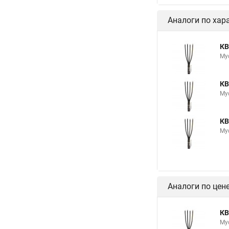
Аналоги по хар
КВ
Му
КВ
Му
КВ
Му
Аналоги по цен
КВ
Му