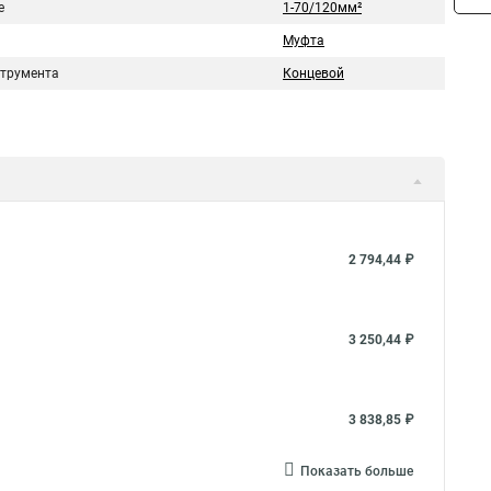
е
1-70/120мм²
Муфта
струмента
Концевой
2 794,44 ₽
3 250,44 ₽
3 838,85 ₽
Показать больше