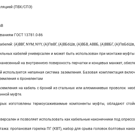
оляцией (ПВХ/СПЭ)
кВ
ованиям ГОСТ 13781.0-86
елей: (А)ВВГ, NYM, NYY, (А)ПвВГ, (А)ВБбШв, (А)ВБВ, АВВБ, (А)ВВБГ, (А)ПвБбШ
ильных кабелей универсален и может быть использован при монтаже муфты к
 нанесенный на внутреннюю поверхность перчатки и концевых манжет, обес
ей используется непаяная система заземления. Базовая комплектация вклю
аземления к бронелентам
аземления на кабель с броней из стальных или алюминиевых проволок не
нной муфте.
орых изготовлены термоусаживаемые компоненты муфты, обладают стой
ерсален и позволяет использовать как кабельные наконечники под опрессов
ажа: пропановая горелка ПГ (КВТ), набор для срыва головок болтовых нако