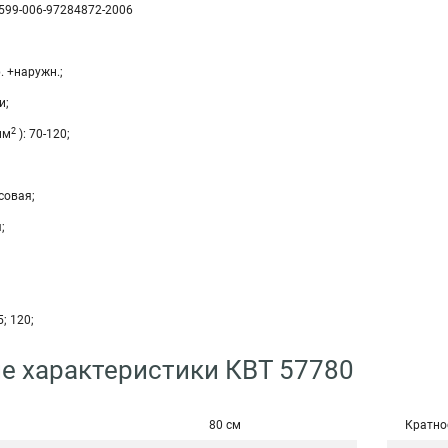
3599-006-97284872-2006
. +наружн.;
и;
2
мм
): 70-120;
совая;
;
5; 120;
е характеристики КВТ 57780
80 см
Кратно