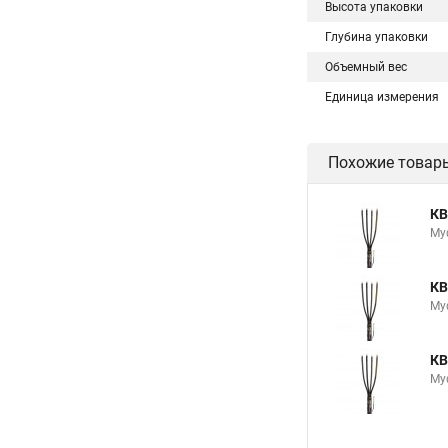
Высота упаковки
Глубина упаковки
Объемный вес
Единица измерения
Похожие товар
КВ
Му
КВ
Му
КВ
Му