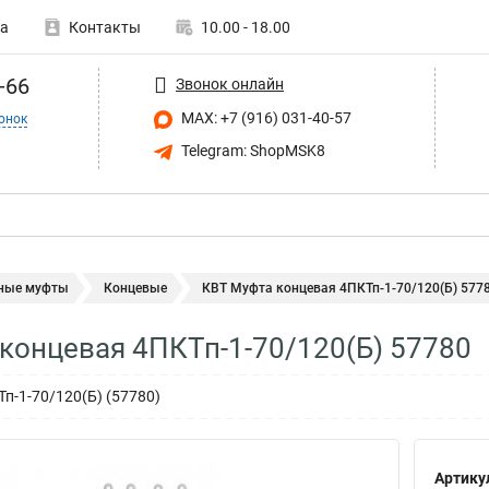
а
Контакты
10.00 - 18.00
-66
Звонок онлайн
MAX: +7 (916) 031-40-57
онок
Telegram: ShopMSK8
ные муфты
Концевые
КВТ Муфта концевая 4ПКТп-1-70/120(Б) 577
концевая 4ПКТп-1-70/120(Б) 57780
п-1-70/120(Б) (57780)
Артику