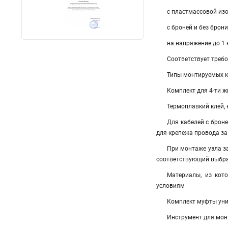
с пластмассовой из
с броней и без брони
на напряжение до 1 
Соответствует треб
Типы монтируемых каб
Комплект для 4-ти ж
Термоплавкий клей,
Для кабелей с брон
для крепежа провода з
При монтаже узла з
соответствующий выбра
Материалы, из кот
условиям
Комплект муфты унив
Инструмент для монт