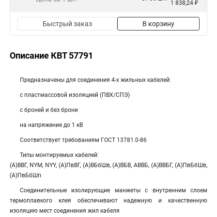
1 838,24 ₽
Быстрый заказ
В корзину
Описание КВТ 57791
Предназначены для соединения 4-х жильных кабелей:
с пластмассовой изоляцией (ПВХ/СПЭ)
с броней и без брони
на напряжение до 1 кВ
Соответствует требованиям ГОСТ 13781.0-86
Типы монтируемых кабелей:
(А)ВВГ, NYM, NYY, (А)ПвВГ, (А)ВБбШв, (А)ВБВ, АВВБ, (А)ВВБГ, (А)ПвБбШв,
(А)ПвБбШп
Соединительные изолирующие манжеты с внутренним слоем
термоплавкого клея обеспечивают надежную и качественную
изоляцию мест соединения жил кабеля