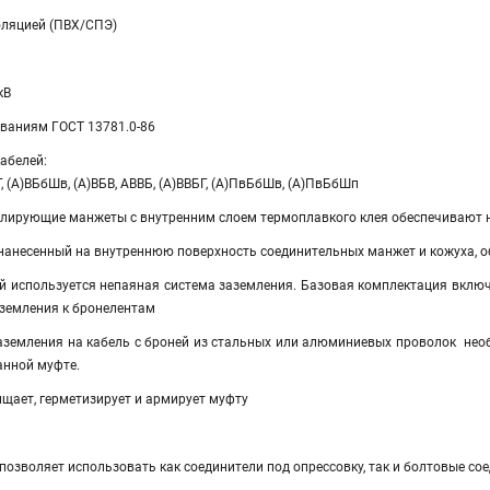
оляцией (ПВХ/СПЭ)
кВ
ованиям ГОСТ 13781.0-86
абелей:
Г, (А)ВБбШв, (А)ВБВ, АВВБ, (А)ВВБГ, (А)ПвБбШв, (А)ПвБбШп
лирующие манжеты с внутренним слоем термоплавкого клея обеспечивают 
 нанесенный на внутреннюю поверхность соединительных манжет и кожуха, 
ей используется непаяная система заземления. Базовая комплектация вклю
аземления к бронелентам
аземления на кабель с броней из стальных или алюминиевых проволок не
нной муфте.
щает, герметизирует и армирует муфту
позволяет использовать как соединители под опрессовку, так и болтовые со