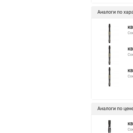
Аналоги по хар
КВ
Со
КВ
Со
КВ
Со
Аналоги по цен
КВ
Со