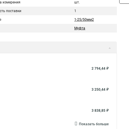
а измерения
шт.
сть поставки
1
е
1-25/50мм2
Муфта
2 794,44 ₽
3 250,44 ₽
3 838,85 ₽
Показать больше