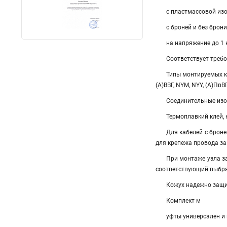
с пластмассовой из
с броней и без брони
на напряжение до 1 
Соответствует треб
Типы монтируемых к
(А)ВВГ, NYM, NYY, (А)ПвВ
Соединительные изо
Термоплавкий клей,
Для кабелей с брон
для крепежа провода з
При монтаже узла з
соответствующий выбра
Кожух надежно защи
Комплект м
уфты универсален и 