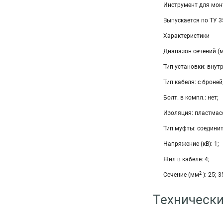
Инструмент для монт
Выпускается по ТУ 
Характеристики
Диапазон сечений (
Тип установки: внутр
Тип кабеля: с броней
Болт. в компл.: нет;
Изоляция: пластмас
Тип муфты: соедини
Напряжение (кВ): 1;
Жил в кабеле: 4;
2
Сечение (мм
): 25; 3
Технически