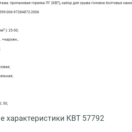
ажа: пропановая горелка ПГ (КВТ), набор для срыва головок болтовых нако
3599-006-97284872-2006
2
мм
): 25-50;
. +наружн.;
;
совая;
тельная;
5; 50;
е характеристики КВТ 57792