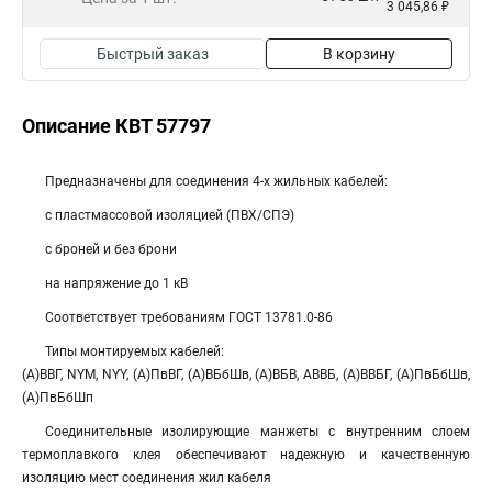
3 045,86 ₽
Быстрый заказ
В корзину
Описание КВТ 57797
Предназначены для соединения 4-х жильных кабелей:
с пластмассовой изоляцией (ПВХ/СПЭ)
с броней и без брони
на напряжение до 1 кВ
Соответствует требованиям ГОСТ 13781.0-86
Типы монтируемых кабелей:
(А)ВВГ, NYM, NYY, (А)ПвВГ, (А)ВБбШв, (А)ВБВ, АВВБ, (А)ВВБГ, (А)ПвБбШв,
(А)ПвБбШп
Соединительные изолирующие манжеты с внутренним слоем
термоплавкого клея обеспечивают надежную и качественную
изоляцию мест соединения жил кабеля