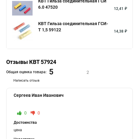
КВТ Гильза соединительная ГСИ
6.0 47520
12,41 ₽
КВТ Гильза соединительная ГСИ-
Т 1,5 59122
14,38 ₽
Отзывы КВТ 57924
5
Общая оценка товара:
2
Написать отзыв
Сергеев Иван Иванович
0
0
Достоинства
цена