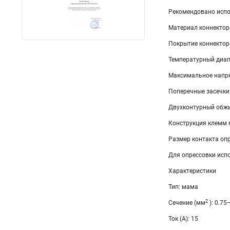
Рекомендовано испо
Материал коннектор
Покрытие коннектор
Температурный диапа
Максимальное напря
Поперечные засечки
Двухконтурный обжи
Конструкция клемм 
Размер контакта оп
Для опрессовки исп
Характеристики
Тип: мама
2
Сечение (мм
): 0.75
Ток (А): 15