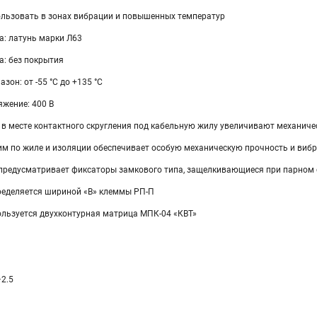
льзовать в зонах вибрации и повышенных температур
а: латунь марки Л63
а: без покрытия
зон: от -55 °C до +135 °C
жение: 400 В
 в месте контактного скругления под кабельную жилу увеличивают механич
м по жиле и изоляции обеспечивает особую механическую прочность и вибр
предусматривает фиксаторы замкового типа, защелкивающиеся при парном
ределяется шириной «В» клеммы РП-П
ользуется двухконтурная матрица МПК-04 «КВТ»
–2.5