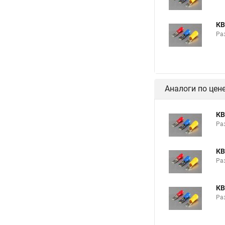
КВ
Раз
Аналоги по цен
КВ
Раз
КВ
Раз
КВ
Раз