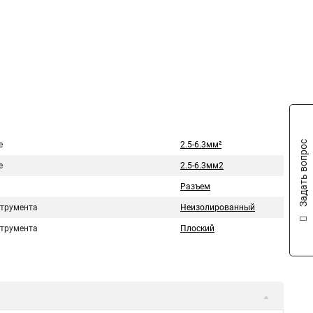
Задать вопрос
е
2.5-6.3мм²
е
2.5-6.3мм2
Разъем
струмента
Неизолированный
струмента
Плоский