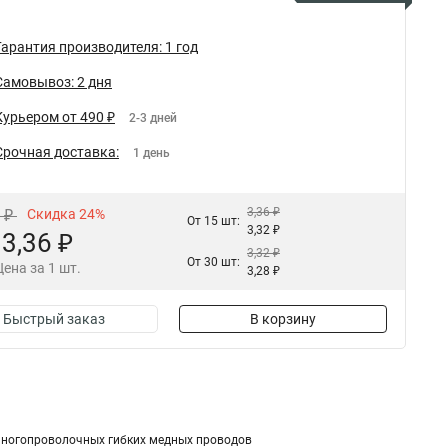
Гарантия производителя: 1 год
Самовывоз: 2 дня
Курьером от 490 ₽
2-3 дней
Срочная доставка:
1 день
3,36 ₽
2 ₽
Скидка 24%
От 15 шт:
3,32 ₽
3,36 ₽
3,32 ₽
От 30 шт:
Цена за 1 шт.
3,28 ₽
Быстрый заказ
В корзину
многопроволочных гибких медных проводов