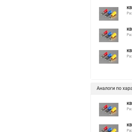
КВ
Раз
КВ
Раз
КВ
Раз
Аналоги по хар
КВ
Раз
КВ
Раз