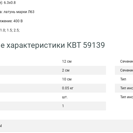
: 6.3х0.8
а: латунь марки Л63
жение: 400 В
1.0; 1.5; 2.5;
е характеристики КВТ 59139
12 см
Сечени
2 см
Сечени
10 см
Тип
0.05 кг
Тип ин
шт.
Тип ин
1
ы