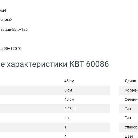
 мм4
ки, мм2
тации-55...+125
а 90–120 °C
е характеристики КВТ 60086
45 см
Длина
5 см
Коэффи
45 см
Сечени
2.03 кг
Тип
шт.
Тип
1
Упаков
4
Цвет