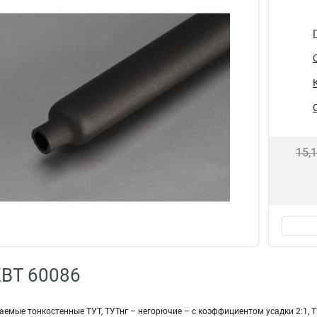
15,
КВТ 60086
емые тонкостенные ТУТ, ТУТнг – негорючие – с коэффициентом усадки 2:1, Т