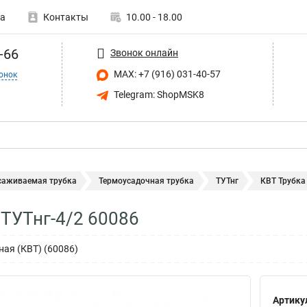
а
Контакты
10.00 - 18.00
-66
Звонок онлайн
MAX: +7 (916) 031-40-57
онок
Telegram: ShopMSK8
саживаемая трубка
Термоусадочная трубка
ТУТнг
КВТ Трубка
 ТУТнг-4/2 60086
ная (КВТ) (60086)
Артику