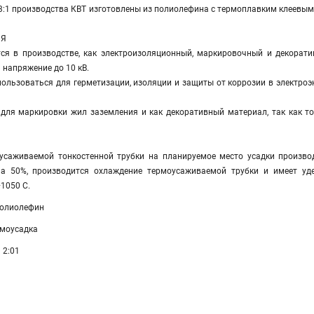
3:1 производства КВТ изготовлены из полиолефина с термоплавким клеевым
ИЯ
тся в производстве, как электроизоляционный, маркировочный и декорат
 напряжение до 10 кВ.
спользоваться для герметизации, изоляции и защиты от коррозии в электроэн
для маркировки жил заземления и как декоративный материал, так как т
усаживаемой тонкостенной трубки на планируемое место усадки производ
а 50%, производится охлаждение термоусаживаемой трубки и имеет уде
+1050 С.
Полиолефин
рмоусадка
 2:01