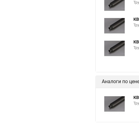
Тру
КВ
Тру
КВ
Тру
Аналоги по цен
КВ
Тру