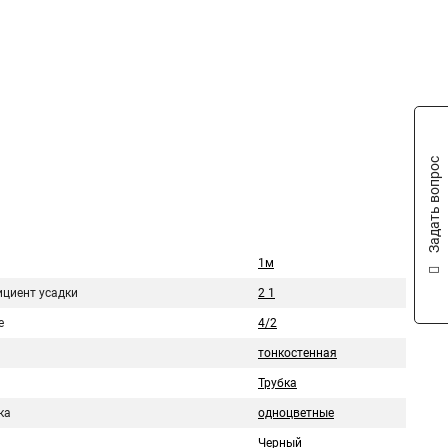
Задать вопрос
1м
циент усадки
2 1
е
4/2
тонкостенная
Трубка
ка
одноцветные
Черный