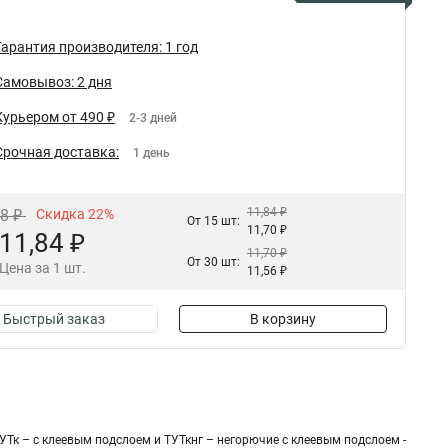
Гарантия производителя: 1 год
Самовывоз: 2 дня
Курьером от 490 ₽
2-3 дней
Срочная доставка:
1 день
11,84 ₽
18 ₽
Скидка 22%
От 15 шт:
11,70 ₽
11,84 ₽
11,70 ₽
От 30 шт:
Цена за 1 шт.
11,56 ₽
Быстрый заказ
В корзину
УТк – с клеевым подслоем и ТУТкнг – негорючие с клеевым подслоем -