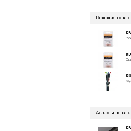
Похожие товар
КВ
Сое
КВ
Сое
КВ
Му
Аналоги по хар
КВ