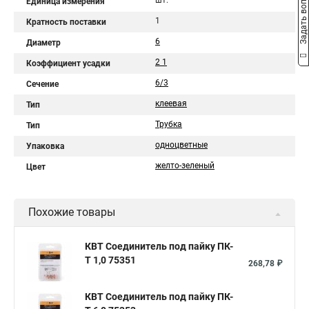
Задать вопрос
шт.
Единица измерения
1
Кратность поставки
6
Диаметр
2 1
Коэффициент усадки
6/3
Сечение
клеевая
Тип
Трубка
Тип
одноцветные
Упаковка
желто-зеленый
Цвет
Похожие товары
КВТ Соединитель под пайку ПК-
Т 1,0 75351
268,78 ₽
КВТ Соединитель под пайку ПК-