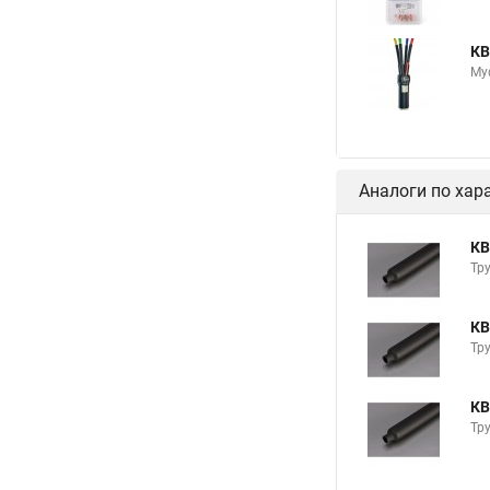
КВ
Му
Аналоги по хар
КВ
Тру
КВ
Тру
КВ
Тру