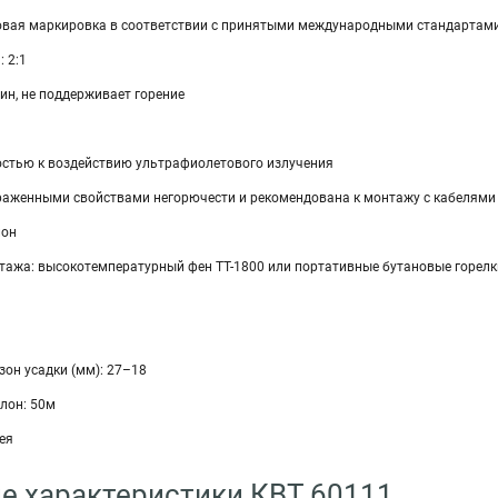
овая маркировка в соответствии с принятыми международными стандартам
 2:1
ин, не поддерживает горение
стью к воздействию ультрафиолетового излучения
раженными свойствами негорючести и рекомендована к монтажу с кабелями 
лон
тажа: высокотемпературный фен ТТ-1800 или портативные бутановые горелк
он усадки (мм): 27–18
лон: 50м
ея
е характеристики КВТ 60111