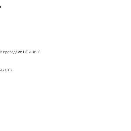
и
и проводами НГ и Нг-LS
и «КВТ»