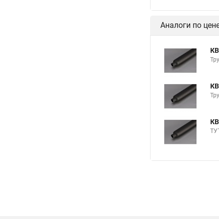
Аналоги по цен
КВ
Тру
КВ
Тру
КВ
ТУТ