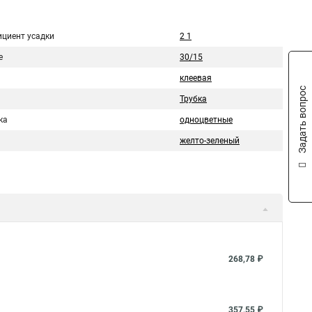
циент усадки
2 1
е
30/15
клеевая
Задать вопрос
Трубка
ка
одноцветные
желто-зеленый
268,78 ₽
357,55 ₽