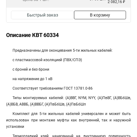
2 082,16 ₽
Быстрый заказ
В корзину
Описание КВТ 60334
Предназначены для оконцевания 5-ти жильных кабелей:
с пластмассовой изоляцией (ПВХ/СПЭ)
с броней и без брони
на напряжение до 1 кВ
Соответствует требованиям ГОСТ 13781.0-86
Типы монтируемых кабелей: (А)ВВГ, NYM, NYY, (А)ПвВГ, (А)ВБбШв,
(А)ВБВ, АВВБ, (А)ВВБГ, (А)ПвБбШв, (А)ПвБбШп
Комплект для 5-ти жильных кабелей универсален и может быть
использован при монтаже муфты как внутренней, так и наружной
установки
Термоплавкий клей, нанесенный на внутреннюю поверхность