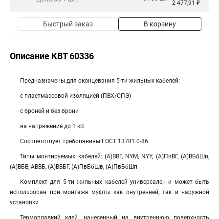
2 477,91 ₽
Быстрый заказ
В корзину
Описание КВТ 60336
Предназначены для оконцевания 5-ти жильных кабелей:
с пластмассовой изоляцией (ПВХ/СПЭ)
с броней и без брони
на напряжение до 1 кВ
Соответствует требованиям ГОСТ 13781.0-86
Типы монтируемых кабелей: (А)ВВГ, NYM, NYY, (А)ПвВГ, (А)ВБбШв,
(А)ВБВ, АВВБ, (А)ВВБГ, (А)ПвБбШв, (А)ПвБбШп
Комплект для 5-ти жильных кабелей универсален и может быть
использован при монтаже муфты как внутренней, так и наружной
установки
Термоплавкий клей, нанесенный на внутреннюю поверхность