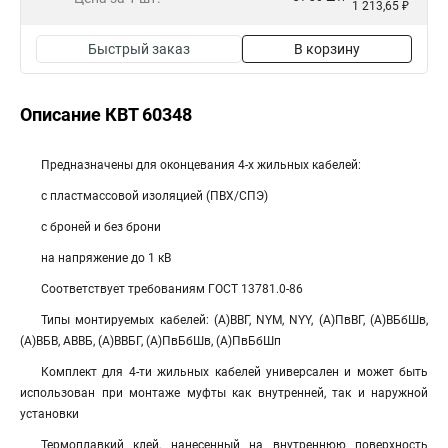
1 213,65 ₽
Быстрый заказ
В корзину
Описание КВТ 60348
Предназначены для оконцевания 4-х жильных кабелей:
с пластмассовой изоляцией (ПВХ/СПЭ)
с броней и без брони
на напряжение до 1 кВ
Соответствует требованиям ГОСТ 13781.0-86
Типы монтируемых кабелей: (А)ВВГ, NYM, NYY, (А)ПвВГ, (А)ВБбШв,
(А)ВБВ, АВВБ, (А)ВВБГ, (А)ПвБбШв, (А)ПвБбШп
Комплект для 4-ти жильных кабелей универсален и может быть
использован при монтаже муфты как внутренней, так и наружной
установки
Термоплавкий клей, нанесенный на внутреннюю поверхность