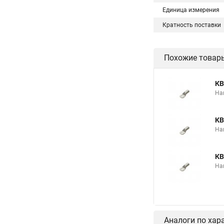
Единица измерения
Кратность поставки
Похожие товар
КВ
На
КВ
На
КВ
На
Аналоги по хар