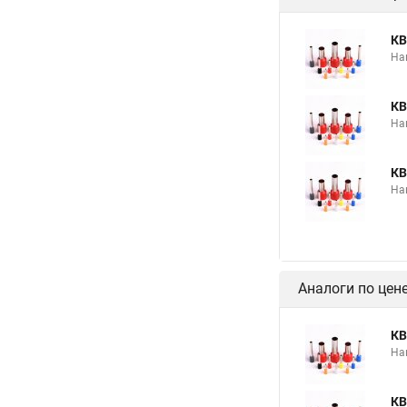
КВ
На
КВ
На
КВ
На
Аналоги по цен
КВ
На
КВ