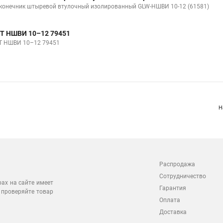
конечник штыревой втулочный изолированный GLW-НШВИ 10-12 (61581)
Т НШВИ 10–12 79451
Т НШВИ 10–12 79451
Н
Распродажа
Сотрудничество
рах на сайте имеет
Гарантия
 проверяйте товар
Оплата
Доставка