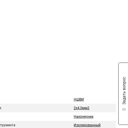
Задать вопрос
НШВИ
е
2х4.0мм2
Наконечник
струмента
Изолированный