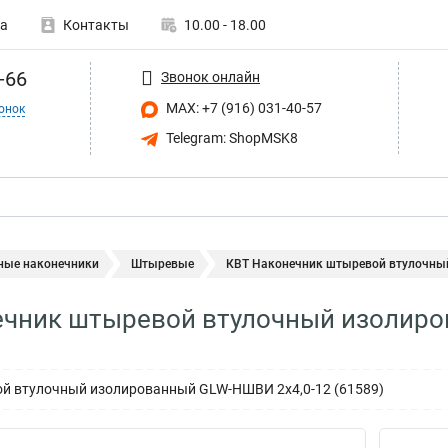
а
Контакты
10.00 - 18.00
-66
Звонок онлайн
MAX: +7 (916) 031-40-57
онок
Telegram: ShopMSK8
ные наконечники
Штыревые
КВТ Наконечник штыревой втулочный
ечник штыревой втулочный изолиро
й втулочный изолированный GLW-НШВИ 2х4,0-12 (61589)