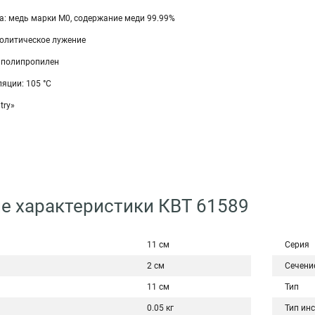
а: медь марки М0, содержание меди 99.99%
ролитическое лужение
 полипропилен
яции: 105 °C
try»
е характеристики КВТ 61589
11 см
Серия
2 см
Сечени
11 см
Тип
0.05 кг
Тип ин