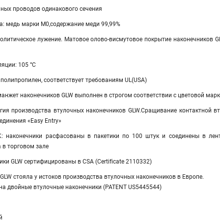
ных проводов одинакового сечения
а: медь марки М0,содержание меди 99,99%
ролитическое лужение. Матовое олово-висмутовое покрытие наконечников G
яции: 105 °C
 полипропилен, соответствует требованиям UL(USA)
анжет наконечников GLW выполнен в строгом соответствии с цветовой марки
гия производства втулочных наконечников GLW.Сращивание контактной вт
единения «Easy Entry»
: наконечники расфасованы в пакетики по 100 штук и соединены в ленту
 в торговом зале
ки GLW сертифицированы в CSA (Certificate 2110332)
GLW стояла у истоков производства втулочных наконечников в Европе.
 на двойные втулочные наконечники (PATENT US5445544)
й