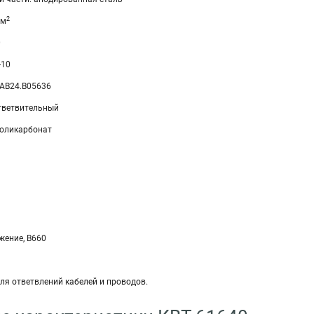
2
мм
0
-10
.AB24.B05636
тветвительный
Поликарбонат
ение, В660
ля ответвлений кабелей и проводов.