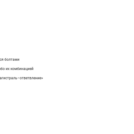
ся болтами
ибо их комбинацией
магистраль–ответвление»