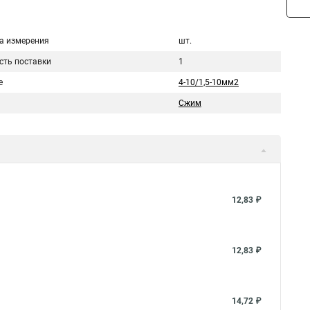
а измерения
шт.
сть поставки
1
е
4-10/1,5-10мм2
Сжим
12,83 ₽
12,83 ₽
14,72 ₽