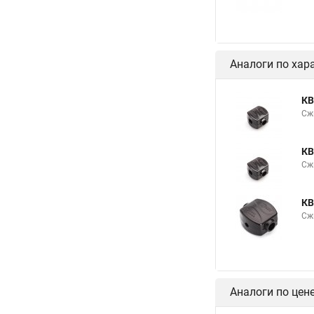
Аналоги по хар
КВ
Сж
КВ
Сж
КВ
Сжи
Аналоги по цен