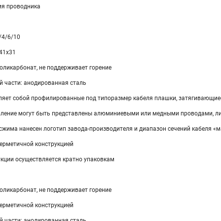
ия проводника
/4/6/10
х41х31
оликарбонат, не поддерживает горение
й части: анодированная сталь
ляет собой профилированные под типоразмер кабеля плашки, затягивающие
вление могут быть представлены алюминиевыми или медными проводами, л
 сжима нанесен логотип завода-производителя и диапазон сечений кабеля «
герметичной конструкцией
укции осуществляется кратно упаковкам
оликарбонат, не поддерживает горение
герметичной конструкцией
й части: анодированная сталь