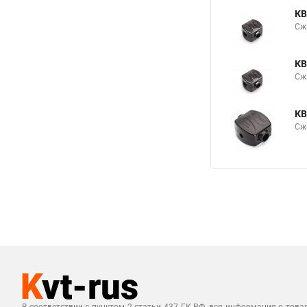
КВ
Сж
КВ
Сж
КВ
Сжи