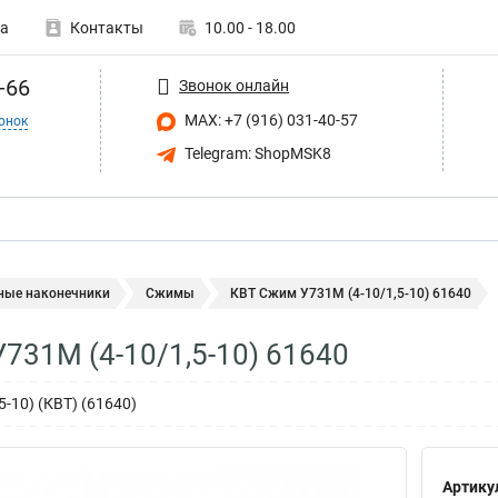
а
Контакты
10.00 - 18.00
-66
Звонок онлайн
MAX: +7 (916) 031-40-57
онок
Telegram: ShopMSK8
ные наконечники
Сжимы
КВТ Сжим У731М (4-10/1,5-10) 61640
731М (4-10/1,5-10) 61640
-10) (КВТ) (61640)
Артику