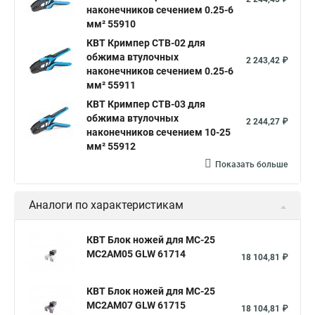
наконечников сечением 0.25-6
мм² 55910
КВТ Кримпер CTB-02 для
обжима втулочных
2 243,42 ₽
наконечников сечением 0.25-6
мм² 55911
КВТ Кримпер CTB-03 для
обжима втулочных
2 244,27 ₽
наконечников сечением 10-25
мм² 55912
Показать больше
Аналоги по характеристикам
КВТ Блок ножей для МС-25
MC2AM05 GLW 61714
18 104,81 ₽
КВТ Блок ножей для МС-25
MC2AM07 GLW 61715
18 104,81 ₽