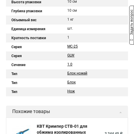
10 см
Высота упаковки
10 см
Глубина упаковки
Задать вопрос
1 кг
Объемный вес
шт.
Единица измерения
1
Кратность поставки
МС-25
Серия
GLW
Серия
1.0
Сечение
Блок ножей
Тип
Блок
Тип
Нож
Тип
Похожие товары
КВТ Кримпер CTB-01 для
обжима изолированных
2 244,45 ₽