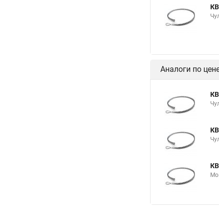
КВ
Чу
Аналоги по цен
КВ
Чу
КВ
Чу
КВ
Мо