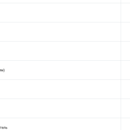
мм)
тель