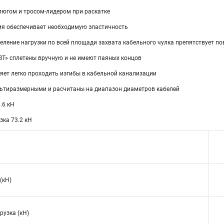
люгом и тросом-лидером при раскатке
ия обеспечивает необходимую эластичность
еление нагрузки по всей площади захвата кабельного чулка препятствует п
ВТ» сплетены вручную и не имеют паяных концов
яет легко проходить изгибы в кабельной канализации
ьтиразмерными и расчитаны на диапазон диаметров кабелей
.6 кН
ка 73.2 кН
(кН)
узка (кН)