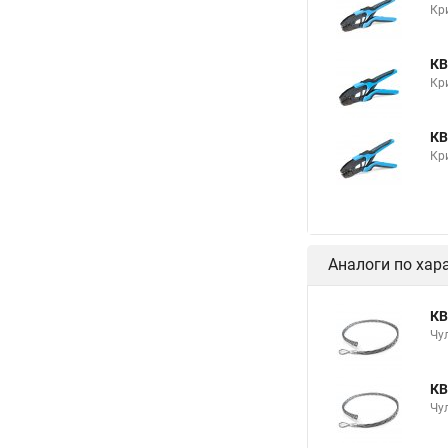
Кр
КВ
Кр
КВ
Кр
Аналоги по хар
КВ
Чу
КВ
Чу