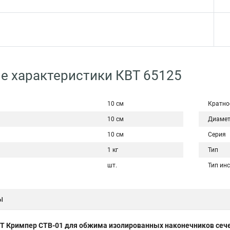
е характеристики КВТ 65125
10 см
Кратно
10 см
Диаме
10 см
Серия
1 кг
Тип
шт.
Тип ин
ы
Т Кримпер CTB-01 для обжима изолированных наконечников сече