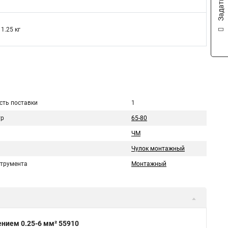
1.25 кг
сть поставки
1
тр
65-80
ЧМ
Чулок монтажный
струмента
Монтажный
нием 0.25-6 мм² 55910