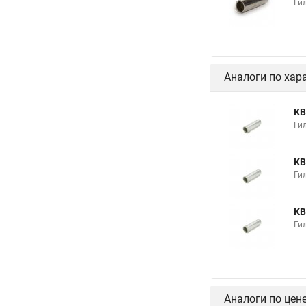
Гил
Аналоги по хар
КВ
Гил
КВ
Гил
КВ
Гил
Аналоги по цен