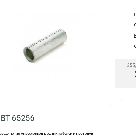
355
КВТ 65256
о­еди­не­ния опрессовкой медных ка­бе­лей и про­во­дов