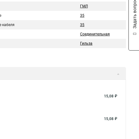
Задать вопрос
ГМЛ
е
35
е кабеля
35
Соединительная
Гильза
15,08 ₽
15,08 ₽