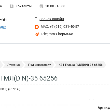
а
Контакты
10.00 - 18.00
-66
Звонок онлайн
MAX: +7 (916) 031-40-57
онок
Telegram: ShopMSK8
Луженые
Под опрессовку
КВТ Гильза ГМЛ(DIN)-35 65256
 ГМЛ(DIN)-35 65256
КВТ) (65256)
Артику