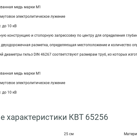
ванная медь мар­ки М1
смутовое электролитическое лужение
 до 10 кВ
ную конструкцию и стопорную запрессовку по центру для определения глуб
а двухдорожечная разметка, определяющая местоположение и количество оп
ий диаметры гильз DIN 46267 соответствуют размерам труб, из которых изг
ванная медь мар­ки М1
смутовое электролитическое лужение
 до 10 кВ
е характеристики КВТ 65256
25 см
Матери